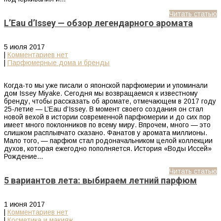
Читать статью
L’Eau d’Issey — обзор легендарного аромата
5 июля 2017
|
Комментариев нет
|
Парфюмерные дома и бренды
Когда-то мы уже писали о японской парфюмерии и упоминали
дом Issey Miyake. Сегодня мы возвращаемся к известному
бренду, чтобы рассказать об аромате, отмечающем в 2017 году
25-летие — L’Eau d’Issey. В момент своего создания он стал
новой вехой в истории современной парфюмерии и до сих пор
имеет много поклонников по всему миру. Впрочем, много — это
слишком расплывчато сказано. Фанатов у аромата миллионы.
Мало того, — парфюм стал родоначальником целой коллекции
духов, которая ежегодно пополняется. История «Воды Иссей»
Рождение…
Читать статью
5 вариантов лета: выбираем летний парфюм
1 июня 2017
|
Комментариев нет
|
Косметика и макияж