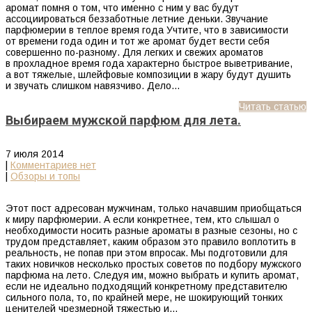
аромат помня о том, что именно с ним у вас будут
ассоциироваться беззаботные летние деньки. Звучание
парфюмерии в теплое время года Учтите, что в зависимости
от времени года один и тот же аромат будет вести себя
совершенно по-разному. Для легких и свежих ароматов
в прохладное время года характерно быстрое выветривание,
а вот тяжелые, шлейфовые композиции в жару будут душить
и звучать слишком навязчиво. Дело…
Читать статью
Выбираем мужской парфюм для лета.
7 июля 2014
|
Комментариев нет
|
Обзоры и топы
Этот пост адресован мужчинам, только начавшим приобщаться
к миру парфюмерии. А если конкретнее, тем, кто слышал о
необходимости носить разные ароматы в разные сезоны, но с
трудом представляет, каким образом это правило воплотить в
реальность, не попав при этом впросак. Мы подготовили для
таких новичков несколько простых советов по подбору мужского
парфюма на лето. Следуя им, можно выбрать и купить аромат,
если не идеально подходящий конкретному представителю
сильного пола, то, по крайней мере, не шокирующий тонких
ценителей чрезмерной тяжестью и…