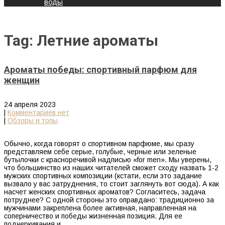
воды
Tag: Летние ароматы
Ароматы победы: спортивный парфюм для
женщин
24 апреля 2023
|
Комментариев нет
|
Обзоры и топы
Обычно, когда говорят о спортивном парфюме, мы сразу
представляем себе серые, голубые, черные или зеленые
бутылочки с красноречивой надписью «for men». Мы уверены,
что большинство из наших читателей сможет сходу назвать 1-2
мужских спортивных композиции (кстати, если это задание
вызвало у вас затруднения, то стоит заглянуть вот сюда). А как
насчет женских спортивных ароматов? Согласитесь, задача
потруднее? С одной стороны это оправдано: традиционно за
мужчинами закреплена более активная, направленная на
соперничество и победы жизненная позиция. Для ее
подчеркивания и…