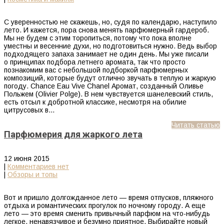
С уверенностью не скажешь, но, судя по календарю, наступило
лето. И кажется, пора снова менять парфюмерный гардероб.
Мы не будем с этим торопиться, потому что пока вполне
уместны и весенние духи, но подготовиться нужно. Ведь выбор
подходящего запаха занимает не один день. Мы уже писали
о принципах подбора летнего аромата, так что просто
познакомим вас с небольшой подборкой парфюмерных
композиций, которые будут отлично звучать в теплую и жаркую
погоду. Chance Eau Vive Chanel Аромат, созданный Оливье
Польжем (Olivier Polge). В нем чувствуется шанелевский стиль,
есть отсыл к добротной классике, несмотря на обилие
цитрусовых в…
Читать статью
Парфюмерия для жаркого лета
12 июня 2015
|
Комментариев нет
|
Обзоры и топы
Вот и пришло долгожданное лето — время отпусков, пляжного
отдыха и романтических прогулок по ночному городу. А еще
лето — это время сменить привычный парфюм на что-нибудь
легкое, ненавязчивое и безумно приятное. Выбирайте новый