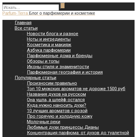
Parfum-Terra
Блог о парфюмерии и косметике
Главная
Все статьи
Новости блога и разное
Ноты и ингредиенты
Косметика и макияж
Азбука парфюмерии
Парфюмерные дома и бренды
Обзоры и топы
Иконы стиля и знаменитости
Парфюмерная география и история
Популярные статьи
Произносим правильно
Топ 10 мужских ароматов не дороже 1500 руб
Названия духов на русском
Она ушла, а шлейф остался
Куда нужно наносить духи?
10 лучших ароматов с розой
Про горячую и холодную кожу
Молочные реки
Любимые духи принцессы Дианы
Концентрация парфюма: от духов до туалетной