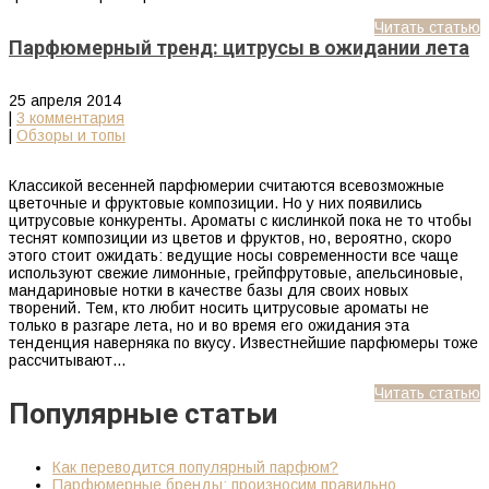
Читать статью
Парфюмерный тренд: цитрусы в ожидании лета
25 апреля 2014
|
3 комментария
|
Обзоры и топы
Классикой весенней парфюмерии считаются всевозможные
цветочные и фруктовые композиции. Но у них появились
цитрусовые конкуренты. Ароматы с кислинкой пока не то чтобы
теснят композиции из цветов и фруктов, но, вероятно, скоро
этого стоит ожидать: ведущие носы современности все чаще
используют свежие лимонные, грейпфрутовые, апельсиновые,
мандариновые нотки в качестве базы для своих новых
творений. Тем, кто любит носить цитрусовые ароматы не
только в разгаре лета, но и во время его ожидания эта
тенденция наверняка по вкусу. Известнейшие парфюмеры тоже
рассчитывают…
Читать статью
Популярные статьи
Как переводится популярный парфюм?
Парфюмерные бренды: произносим правильно