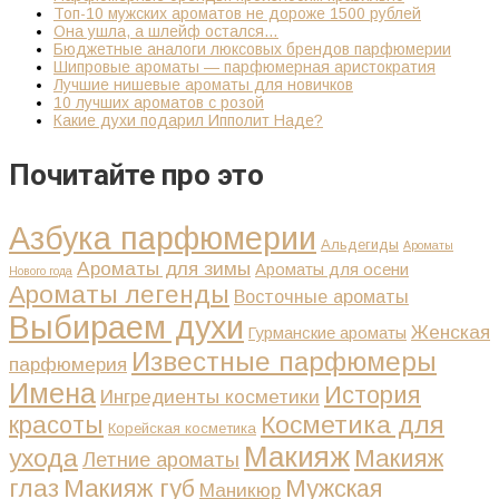
Топ-10 мужских ароматов не дороже 1500 рублей
Она ушла, а шлейф остался…
Бюджетные аналоги люксовых брендов парфюмерии
Шипровые ароматы — парфюмерная аристократия
Лучшие нишевые ароматы для новичков
10 лучших ароматов с розой
Какие духи подарил Ипполит Наде?
Почитайте про это
Азбука парфюмерии
Альдегиды
Ароматы
Ароматы для зимы
Ароматы для осени
Нового года
Ароматы легенды
Восточные ароматы
Выбираем духи
Женская
Гурманские ароматы
Известные парфюмеры
парфюмерия
Имена
История
Ингредиенты косметики
Косметика для
красоты
Корейская косметика
Макияж
ухода
Макияж
Летние ароматы
глаз
Макияж губ
Мужская
Маникюр