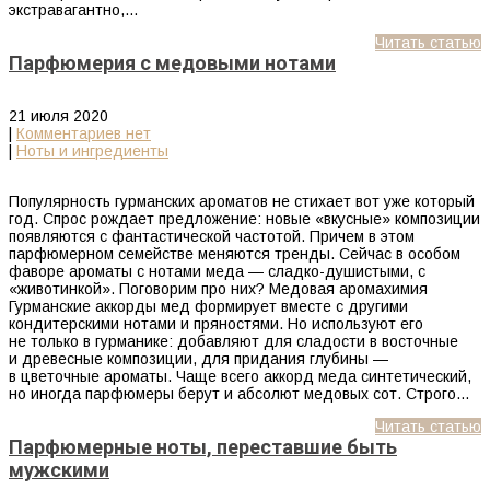
экстравагантно,…
Читать статью
Парфюмерия с медовыми нотами
21 июля 2020
|
Комментариев нет
|
Ноты и ингредиенты
Популярность гурманских ароматов не стихает вот уже который
год. Спрос рождает предложение: новые «вкусные» композиции
появляются с фантастической частотой. Причем в этом
парфюмерном семействе меняются тренды. Сейчас в особом
фаворе ароматы с нотами меда — сладко-душистыми, с
«животинкой». Поговорим про них? Медовая аромахимия
Гурманские аккорды мед формирует вместе с другими
кондитерскими нотами и пряностями. Но используют его
не только в гурманике: добавляют для сладости в восточные
и древесные композиции, для придания глубины —
в цветочные ароматы. Чаще всего аккорд меда синтетический,
но иногда парфюмеры берут и абсолют медовых сот. Строго…
Читать статью
Парфюмерные ноты, переставшие быть
мужскими