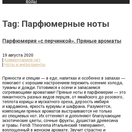
воды
Tag: Парфюмерные ноты
Парфюмерия «с перчинкой». Пряные ароматы
19 августа 2020
|
Комментариев нет
|
Ноты и ингредиенты
Пряности и специи — в еде, напитках и особенно в запахах —
помогают с хорошим настроением пережить осенние холода,
туманы и дожди. Готовимся к осени и запасаемся
согревающими ароматами! Пряные ноты в парфюмерии — это
пикантность разных видов перцев, от ямайского до розового,
теплота корицы и мускатного ореха, дерзость имбиря
и кардамона, яркость куркумы и шафрана. Разумеется,
композиции пряных ароматов выстраиваются не только
из специевых нот. Их оттеняют и дополняют благоухающие
экзотические цветы, сочные фрукты, душистая древесина
и травы. Fendi Theorema Итальянский темперамент,
воплощенный в женском аромате. Звучит страстно и