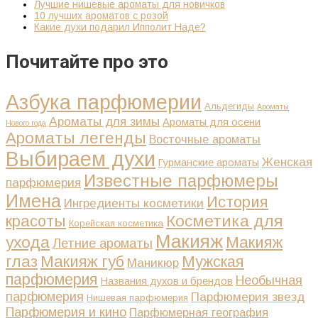
Лучшие нишевые ароматы для новичков
10 лучших ароматов с розой
Какие духи подарил Ипполит Наде?
Почитайте про это
Азбука парфюмерии
Альдегиды
Ароматы
Ароматы для зимы
Ароматы для осени
Нового года
Ароматы легенды
Восточные ароматы
Выбираем духи
Женская
Гурманские ароматы
Известные парфюмеры
парфюмерия
Имена
История
Ингредиенты косметики
Косметика для
красоты
Корейская косметика
Макияж
ухода
Макияж
Летние ароматы
глаз
Макияж губ
Мужская
Маникюр
парфюмерия
Необычная
Названия духов и брендов
парфюмерия
Парфюмерия звезд
Нишевая парфюмерия
Парфюмерия и кино
Парфюмерная география