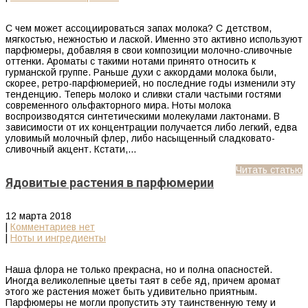
С чем может ассоциироваться запах молока? С детством,
мягкостью, нежностью и лаской. Именно это активно используют
парфюмеры, добавляя в свои композиции молочно-сливочные
оттенки. Ароматы с такими нотами принято относить к
гурманской группе. Раньше духи с аккордами молока были,
скорее, ретро-парфюмерией, но последние годы изменили эту
тенденцию. Теперь молоко и сливки стали частыми гостями
современного ольфакторного мира. Ноты молока
воспроизводятся синтетическими молекулами лактонами. В
зависимости от их концентрации получается либо легкий, едва
уловимый молочный флер, либо насыщенный сладковато-
сливочный акцент. Кстати,…
Читать статью
Ядовитые растения в парфюмерии
12 марта 2018
|
Комментариев нет
|
Ноты и ингредиенты
Наша флора не только прекрасна, но и полна опасностей.
Иногда великолепные цветы таят в себе яд, причем аромат
этого же растения может быть удивительно приятным.
Парфюмеры не могли пропустить эту таинственную тему и