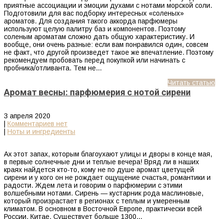
приятные ассоциации и эмоции духами с нотами морской соли.
Подготовили для вас подборку интересных «соленых»
ароматов. Для создания такого аккорда парфюмеры
используют целую палитру баз и компонентов. Поэтому
соленым ароматам сложно дать общую характеристику. И
вообще, они очень разные: если вам понравился один, совсем
не факт, что другой произведет такое же впечатление. Поэтому
рекомендуем пробовать перед покупкой или начинать с
пробника/отливанта. Тем не…
Читать статью
Аромат весны: парфюмерия с нотой сирени
3 апреля 2020
|
Комментариев нет
|
Ноты и ингредиенты
Ах этот запах, которым благоухают улицы и дворы в конце мая,
в первые солнечные дни и теплые вечера! Вряд ли в наших
краях найдется кто-то, кому не по душе аромат цветущей
сирени и у кого он не рождает ощущение счастья, романтики и
радости. Ждем лета и говорим о парфюмерии с этими
волшебными нотами. Сирень — кустарник рода маслиновые,
который произрастает в регионах с теплым и умеренным
климатом. В основном в Восточной Европе, практически всей
России, Китае. Существует больше 1300…