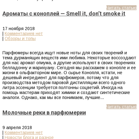
Читать статью
Ароматы с коноплей — Smell it, don’t smoke it
17 ноября 2018
|
Комментариев нет
|
Обзоры и топы
Парфюмеры всегда ищут новые ноты для своих творений и
тема дурманящих веществ ими любима. Некоторые воссоздают
для нас аромат опиума, а другие используют в своих творениях
белладонну и марихуану. Сегодня мы расскажем о конопле и ее
жизни в ольфакторном мире. О сырье Конопля, кстати, не
дешевый ингредиент для парфюмеров, потому что для
производства методом паровой дистилляции всего одного
литра эссенции требуется полтонны соцветий. Иногда на
помощь мастерам приходят химики и создают синтетические
аналоги. Однако, как мы все понимаем, лучшие…
Читать статью
Молочные реки в парфюмерии
9 апреля 2018
|
Комментариев нет
|
Новости блога и разное