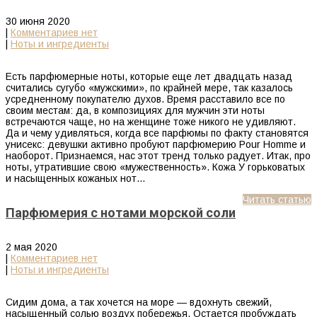
30 июня 2020
|
Комментариев нет
|
Ноты и ингредиенты
Есть парфюмерные ноты, которые еще лет двадцать назад
считались сугубо «мужскими», по крайней мере, так казалось
усредненному покупателю духов. Время расставило все по
своим местам: да, в композициях для мужчин эти ноты
встречаются чаще, но на женщине тоже никого не удивляют.
Да и чему удивляться, когда все парфюмы по факту становятся
унисекс: девушки активно пробуют парфюмерию Pour Homme и
наоборот. Признаемся, нас этот тренд только радует. Итак, про
ноты, утратившие свою «мужественность». Кожа У горьковатых
и насыщенных кожаных нот…
Читать статью
Парфюмерия с нотами морской соли
2 мая 2020
|
Комментариев нет
|
Ноты и ингредиенты
Сидим дома, а так хочется на море — вдохнуть свежий,
насыщенный солью воздух побережья. Остается пробуждать