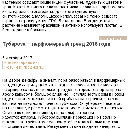
частенько создают композиции с участием ядовитых цветов и
трав. Конечно, никто не позволяет использовать в парфюмерии
их натуральные экстракты, для этого существуют
синтетические аналоги. Даже использование таких веществ
строго контролируется IFRA. Белладонна В медицине это
растение называют красавкой и активно используют листья. В
белладонне в больших…
Читать статью
Тубероза — парфюмерный тренд 2018 года
6 декабря 2017
|
Комментариев нет
|
Ноты и ингредиенты
На дворе декабрь, а значит, пора разобраться в парфюмерных
тенденциях грядущего 2018 года. За последние 12 месяцев
сформировались несколько трендов, которым эксперты прочат
яркую карьеру и большое влияние. Популярность розы в новом
году не станет меньше и к ней прибавится, впрочем, она уже
взошла на пьедестал почета, тубероза. О туберозе Несмотря
на название, к розе этот цветок не имеет никакого отношения.
Они не похожи ни внешне, ни по ольфакторным
характеристикам. Тубероза выглядит совершенно невинно
и нежно: на трубчатом зеленом стебле много белых цветков
с острыми лепестками. Распускается она поздним вечером,…