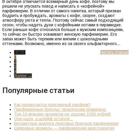
В октябре отмечается всемирный день кофе, поэтому мы
решили не упускать повод и написать о «кофейной»
парфюмерии. В отличии от самого напитка, который призван
бодрить и пробуждать, ароматы с кофе, скорее, создают
атмосферу уюта и тепла. Поэтому сейчас самый подходящий
сезон, чтобы надеть духи с кофейными нотами в пирамидке.
Если раньше кофе относился больше к мужским композициям,
то сейчас он быстро осваивает женскую парфюмерию. Его
запах может быть терпким или мягким с шоколадными
оттенками. Возможно, именно из-за своего ольфакторного…
1 из 4
Читать статью
1
2
3
4
Далее →
Популярные статьи
Как переводится популярный парфюм?
Парфюмерные бренды: произносим правильно
Топ-10 мужских ароматов не дороже 1500 рублей
Она ушла, а шлейф остался…
Бюджетные аналоги люксовых брендов парфюмерии
Шипровые ароматы — парфюмерная аристократия