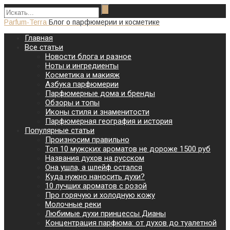
Parfum-Terra
Блог о парфюмерии и косметике
Главная
Все статьи
Новости блога и разное
Ноты и ингредиенты
Косметика и макияж
Азбука парфюмерии
Парфюмерные дома и бренды
Обзоры и топы
Иконы стиля и знаменитости
Парфюмерная география и история
Популярные статьи
Произносим правильно
Топ 10 мужских ароматов не дороже 1500 руб
Названия духов на русском
Она ушла, а шлейф остался
Куда нужно наносить духи?
10 лучших ароматов с розой
Про горячую и холодную кожу
Молочные реки
Любимые духи принцессы Дианы
Концентрация парфюма: от духов до туалетной