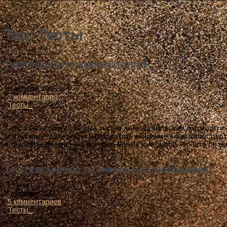
Tag: Тесты
Тест: ваши духи и кинематограф
29 августа 2016
|
2 комментария
|
Тесты_
У нас в нас в блоге уже был тест «Какие ароматы вам подходят»
том на какие духи вам стоит обратить внимание в зависимости 
и триллеры Волшебные фэнтэзи Легкие комедии 2. Любите ли в
Тест: как хорошо ты знаешь мир парфюмерии?
2 декабря 2015
|
5 комментариев
|
Тесты_