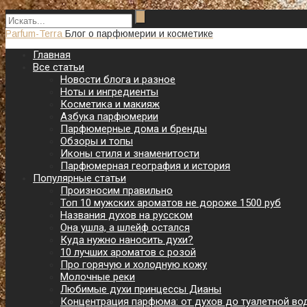
Parfum-Terra
Блог о парфюмерии и косметике
Главная
Все статьи
Новости блога и разное
Ноты и ингредиенты
Косметика и макияж
Азбука парфюмерии
Парфюмерные дома и бренды
Обзоры и топы
Иконы стиля и знаменитости
Парфюмерная география и история
Популярные статьи
Произносим правильно
Топ 10 мужских ароматов не дороже 1500 руб
Названия духов на русском
Она ушла, а шлейф остался
Куда нужно наносить духи?
10 лучших ароматов с розой
Про горячую и холодную кожу
Молочные реки
Любимые духи принцессы Дианы
Концентрация парфюма: от духов до туалетной во