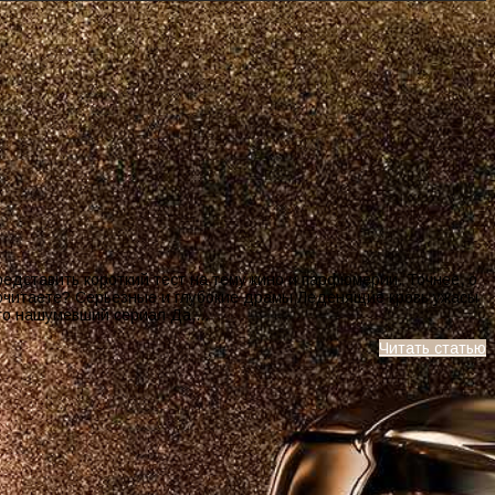
редставить короткий тест на тему кино и парфюмерии. Точнее, о
дпочитаете? Серьезные и глубокие драмы Леденящие кровь ужасы
-то нашумевший сериал Да,…
Читать статью