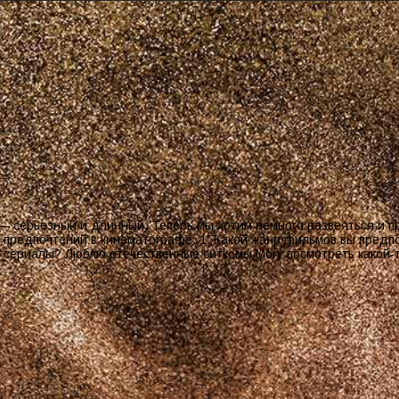
 — серьезный и длинный. Теперь мы хотим немного развеяться и п
от предпочтений в кинематографе. 1. Какой жанр фильмов вы пре
ы сериалы? Люблю отечественные ситкомы Могу посмотреть какой