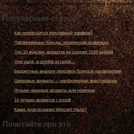
Наш тест позволит вам узнать свой уровень знаний о парфюмери
Популярные статьи
Как переводится популярный парфюм?
Парфюмерные бренды: произносим правильно
Топ-10 мужских ароматов не дороже 1500 рублей
Она ушла, а шлейф остался…
Бюджетные аналоги люксовых брендов парфюмерии
Шипровые ароматы — парфюмерная аристократия
Лучшие нишевые ароматы для новичков
10 лучших ароматов с розой
Какие духи подарил Ипполит Наде?
Почитайте про это