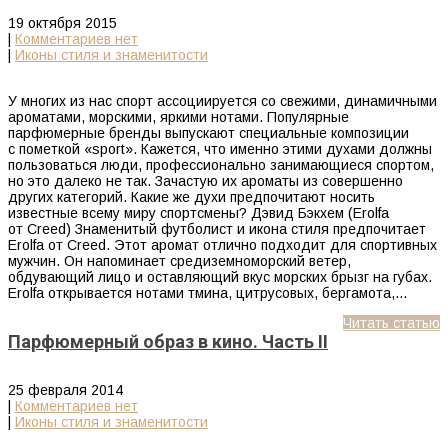
19 октября 2015
|
Комментариев нет
|
Иконы стиля и знаменитости
У многих из нас спорт ассоциируется со свежими, динамичными
ароматами, морскими, яркими нотами. Популярные
парфюмерные бренды выпускают специальные композиции
с пометкой «sport». Кажется, что именно этими духами должны
пользоваться люди, профессионально занимающиеся спортом,
но это далеко не так. Зачастую их ароматы из совершенно
других категорий. Какие же духи предпочитают носить
известные всему миру спортсмены? Дэвид Бэкхем (Erolfa
от Creed) Знаменитый футболист и икона стиля предпочитает
Erolfa от Creed. Этот аромат отлично подходит для спортивных
мужчин. Он напоминает средиземноморский ветер,
обдувающий лицо и оставляющий вкус морских брызг на губах.
Erolfa открывается нотами тмина, цитрусовых, бергамота,…
Читать статью
Парфюмерный образ в кино. Часть II
25 февраля 2014
|
Комментариев нет
|
Иконы стиля и знаменитости