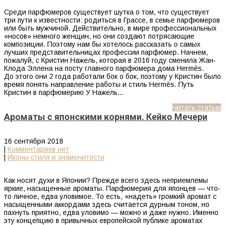
Среди парфюмеров существует шутка о том, что существует
три пути к известности: родиться в Грассе, в семье парфюмеров
или быть мужчиной. Действительно, в мире профессиональных
«носов» немного женщин, но они создают потрясающие
композиции. Поэтому нам бы хотелось рассказать о самых
лучших представительницах профессии парфюмер. Начнем,
пожалуй, с Кристин Нажель, которая в 2016 году сменила Жан-
Клода Эллена на посту главного парфюмера дома Hermès.
До этого они 2 года работали бок о бок, поэтому у Кристин было
время понять направление работы и стиль Hermès. Путь
Кристин в парфюмерию У Нажель…
Читать статью
Ароматы с японскими корнями. Кейко Мечери
16 сентября 2018
|
Комментариев нет
|
Иконы стиля и знаменитости
Как носят духи в Японии? Прежде всего здесь неприемлемы
яркие, насыщенные ароматы. Парфюмерия для японцев — что-
то личное, едва уловимое. То есть, «надеть» громкий аромат с
насыщенными аккордами здесь считается дурным тоном, но
пахнуть приятно, едва уловимо — можно и даже нужно. Именно
эту концепцию в привычных европейской публике ароматах