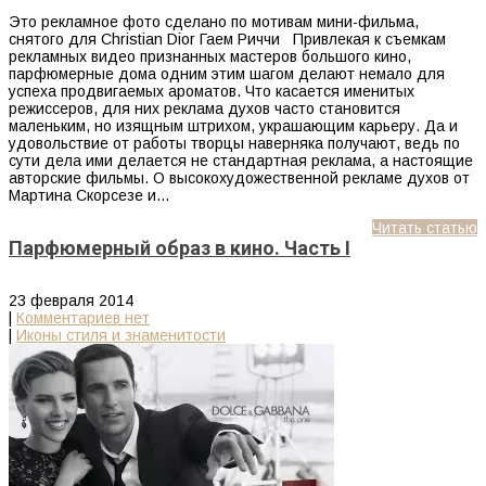
Это рекламное фото сделано по мотивам мини-фильма,
снятого для Christian Dior Гаем Риччи Привлекая к съемкам
рекламных видео признанных мастеров большого кино,
парфюмерные дома одним этим шагом делают немало для
успеха продвигаемых ароматов. Что касается именитых
режиссеров, для них реклама духов часто становится
маленьким, но изящным штрихом, украшающим карьеру. Да и
удовольствие от работы творцы наверняка получают, ведь по
сути дела ими делается не стандартная реклама, а настоящие
авторские фильмы. О высокохудожественной рекламе духов от
Мартина Скорсезе и…
Читать статью
Парфюмерный образ в кино. Часть I
23 февраля 2014
|
Комментариев нет
|
Иконы стиля и знаменитости