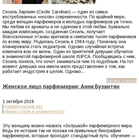
Сесиль Зарокян (Cecile Zarokian) — один из самых
востребованных «носов» современности. По крайней мере,
среди женщин-парфюмеров и молодых парфюмеров уж точно.
Мы любим ее ароматы и не одиноки в этой любви. Буквально
каждая композиция, созданная Сесиль, получает
благосклонные отзывы критиков и симпатию тысяч парфманяков
по всему миру. Родилась Сесиль в 1984 году. Поначалу она
планировала стать педиатром. Однако случайная встреча
изменила всю ее жизнь. Один из приятелей девушки обучался
в знаменитой парфюмерной школе ISIPCA. Пообщавшись с ним,
Сесиль поняла, что хочет заниматься чем-то подобным. На тот
момент девушка она имела мало представления о том, как
работает индустрия в целом. Однако…
Читать статью
Женское лицо парфюмерии: Анни Бузантян
1 октября 2019
|
Комментариев нет
|
Иконы стиля и знаменитости
Эту женщину можно назвать «Золушкой» парфюмерного мира.
Ведь ее история так не похожа на привычные биографии
парфюмеров, которые проходят стандартный путь: обучение —