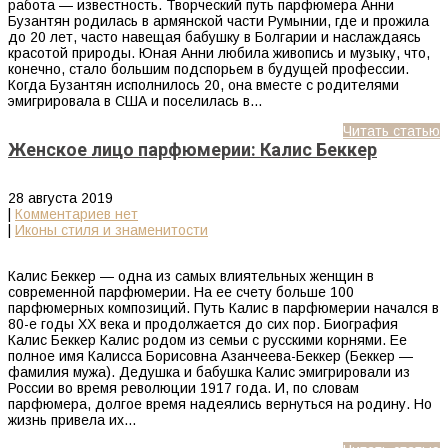
работа — известность. Творческий путь парфюмера Анни
Бузантян родилась в армянской части Румынии, где и прожила
до 20 лет, часто навещая бабушку в Болгарии и наслаждаясь
красотой природы. Юная Анни любила живопись и музыку, что,
конечно, стало большим подспорьем в будущей профессии.
Когда Бузантян исполнилось 20, она вместе с родителями
эмигрировала в США и поселилась в…
Читать статью
Женское лицо парфюмерии: Калис Беккер
28 августа 2019
|
Комментариев нет
|
Иконы стиля и знаменитости
Калис Беккер — одна из самых влиятельных женщин в
современной парфюмерии. На ее счету больше 100
парфюмерных композиций. Путь Калис в парфюмерии начался в
80-е годы XX века и продолжается до сих пор. Биография
Калис Беккер Калис родом из семьи с русскими корнями. Ее
полное имя Калисса Борисовна Азанчеева-Беккер (Беккер —
фамилия мужа). Дедушка и бабушка Калис эмигрировали из
России во время революции 1917 года. И, по словам
парфюмера, долгое время надеялись вернуться на родину. Но
жизнь привела их…