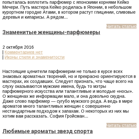
попыталась воплотить парфюмер с японскими корнями Кейко
Мечери. Путь мастера Кейко родилась в Японии, в небольшом
курортном городке Атами, в котором растут глицинии, сливовые
деревья и кипарисы. А рядом…
Читать статью
Знаменитые женщины-парфюмеры
2 октября 2016
|
Комментариев нет
|
Иконы стиля и знаменитости
Настоящие ценители парфюмерии не только в курсе всех
знаковых ароматных творений, но и прекрасно ориентируются в
мастерах, их создавших. Следует признать, что чаще всего на
слуху оказываются мужские имена, будь то мэтры
парфюмерного искусства или талантливые и молодые «носы».
О женщинах же информации мало, и она довольно скудна.
Даже слово парфюмер — сугубо мужского рода. А ведь в мире
ароматов много талантливых женщин с совершенно
нестандартным подходом к запахам. О некоторых из них мы
хотим вам рассказать. София Гройсман…
Читать статью
Любимые ароматы звезд спорта