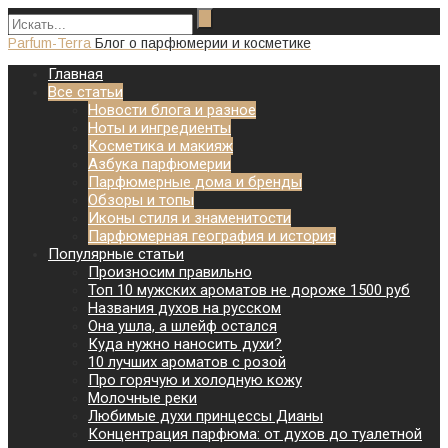
Parfum-Terra
Блог о парфюмерии и косметике
Главная
Все статьи
Новости блога и разное
Ноты и ингредиенты
Косметика и макияж
Азбука парфюмерии
Парфюмерные дома и бренды
Обзоры и топы
Иконы стиля и знаменитости
Парфюмерная география и история
Популярные статьи
Произносим правильно
Топ 10 мужских ароматов не дороже 1500 руб
Названия духов на русском
Она ушла, а шлейф остался
Куда нужно наносить духи?
10 лучших ароматов с розой
Про горячую и холодную кожу
Молочные реки
Любимые духи принцессы Дианы
Концентрация парфюма: от духов до туалетной