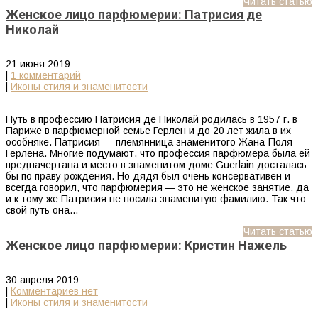
Читать статью
Женское лицо парфюмерии: Патрисия де
Николай
21 июня 2019
|
1 комментарий
|
Иконы стиля и знаменитости
Путь в профессию Патрисия де Николай родилась в 1957 г. в
Париже в парфюмерной семье Герлен и до 20 лет жила в их
особняке. Патрисия — племянница знаменитого Жана-Поля
Герлена. Многие подумают, что профессия парфюмера была ей
предначертана и место в знаменитом доме Guerlain досталась
бы по праву рождения. Но дядя был очень консервативен и
всегда говорил, что парфюмерия — это не женское занятие, да
и к тому же Патрисия не носила знаменитую фамилию. Так что
свой путь она…
Читать статью
Женское лицо парфюмерии: Кристин Нажель
30 апреля 2019
|
Комментариев нет
|
Иконы стиля и знаменитости