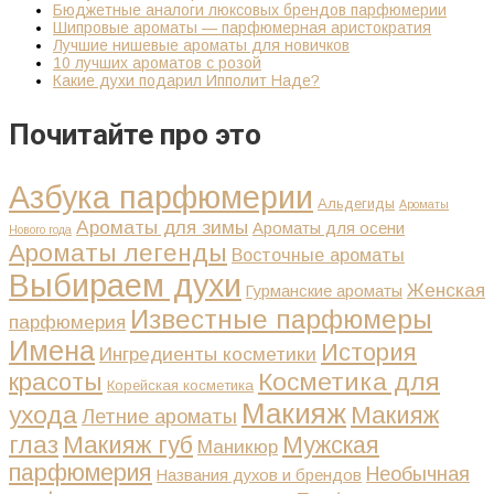
Бюджетные аналоги люксовых брендов парфюмерии
Шипровые ароматы — парфюмерная аристократия
Лучшие нишевые ароматы для новичков
10 лучших ароматов с розой
Какие духи подарил Ипполит Наде?
Почитайте про это
Азбука парфюмерии
Альдегиды
Ароматы
Ароматы для зимы
Ароматы для осени
Нового года
Ароматы легенды
Восточные ароматы
Выбираем духи
Женская
Гурманские ароматы
Известные парфюмеры
парфюмерия
Имена
История
Ингредиенты косметики
Косметика для
красоты
Корейская косметика
Макияж
ухода
Макияж
Летние ароматы
глаз
Макияж губ
Мужская
Маникюр
парфюмерия
Необычная
Названия духов и брендов