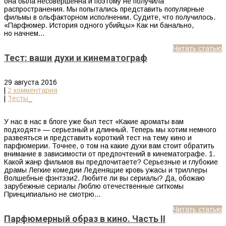
она была несовершенна и поэтому не получила
распространения. Мы попытались представить популярные
фильмы в ольфакторном исполнении. Судите, что получилось.
«Парфюмер. История одного убийцы» Как ни банально,
но начнем…
Читать статью
Тест: ваши духи и кинематограф
29 августа 2016
|
2 комментария
|
Тесты_
У нас в нас в блоге уже был тест «Какие ароматы вам
подходят» — серьезный и длинный. Теперь мы хотим немного
развеяться и представить короткий тест на тему кино и
парфюмерии. Точнее, о том на какие духи вам стоит обратить
внимание в зависимости от предпочтений в кинематографе. 1.
Какой жанр фильмов вы предпочитаете? Серьезные и глубокие
драмы Легкие комедии Леденящие кровь ужасы и триллеры
Волшебные фэнтэзи2. Любите ли вы сериалы? Да, обожаю
зарубежные сериалы Люблю отечественные ситкомы
Принципиально не смотрю…
Читать статью
Парфюмерный образ в кино. Часть II