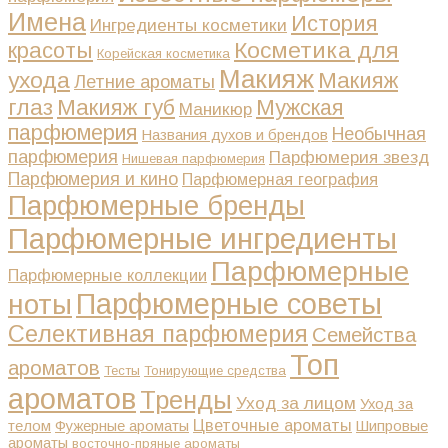
Имена
История
Ингредиенты косметики
Косметика для
красоты
Корейская косметика
Макияж
ухода
Макияж
Летние ароматы
глаз
Макияж губ
Мужская
Маникюр
парфюмерия
Необычная
Названия духов и брендов
парфюмерия
Парфюмерия звезд
Нишевая парфюмерия
Парфюмерия и кино
Парфюмерная география
Парфюмерные бренды
Парфюмерные ингредиенты
Парфюмерные
Парфюмерные коллекции
Парфюмерные советы
ноты
Селективная парфюмерия
Семейства
Топ
ароматов
Тесты
Тонирующие средства
ароматов
Тренды
Уход за лицом
Уход за
Цветочные ароматы
телом
Фужерные ароматы
Шипровые
ароматы
восточно-пряные ароматы