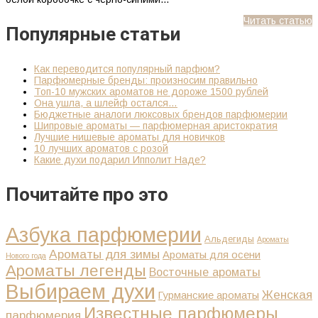
Читать статью
Популярные статьи
Как переводится популярный парфюм?
Парфюмерные бренды: произносим правильно
Топ-10 мужских ароматов не дороже 1500 рублей
Она ушла, а шлейф остался…
Бюджетные аналоги люксовых брендов парфюмерии
Шипровые ароматы — парфюмерная аристократия
Лучшие нишевые ароматы для новичков
10 лучших ароматов с розой
Какие духи подарил Ипполит Наде?
Почитайте про это
Азбука парфюмерии
Альдегиды
Ароматы
Ароматы для зимы
Ароматы для осени
Нового года
Ароматы легенды
Восточные ароматы
Выбираем духи
Женская
Гурманские ароматы
Известные парфюмеры
парфюмерия