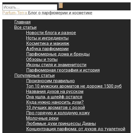
Parfum-Terra
Блог о парфюмерии и косметике
Главная
Все статьи
Новости блога и разное
Ноты и ингредиенты
Косметика и макияж
Азбука парфюмерии
Парфюмерные дома и бренды
Обзоры и топы
Иконы стиля и знаменитости
Парфюмерная география и история
Популярные статьи
Произносим правильно
Топ 10 мужских ароматов не дороже 1500 руб
Названия духов на русском
Она ушла, а шлейф остался
Куда нужно наносить духи?
10 лучших ароматов с розой
Про горячую и холодную кожу
Молочные реки
Любимые духи принцессы Дианы
Концентрация парфюма: от духов до туалетной