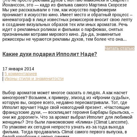
Йоханссон, это — кадр из фильма самого Мартина Скорсезе
Мы уже рассказывали о том, как искусство парфюмерии
проникает в искусство кино. Имеет место и обратный процесс –
кинематограф в лице известных режиссеров вносит свою лепту
в создание визуальных образов тех или иных ароматов. Речь
идет о рекламных роликах и фильмах о парфюмах, снятых
признанными мэтрами мирового кино. Да-да, знаменитые
режиссеры не чураются рекламы духов, тем более что она…
Читать статью
Какие духи подарил Ипполит Наде?
17 января 2014
|
5 комментариев
|
Иконы стиля и знаменитости
Выбор ароматов может многое сказать о людях. А как насчет
киногероев? Возьмем, к примеру, эпизод из «Иронии судьбы»,
которую вы, скорее всего, недавно пересматривали. Тот, где
Ипполит вручает Наде свой новогодний презент. «Настоящие
французские духи, — восклицает героиня Барбары Брыльска, –
они же дорогие!». Что за аромат выбрал Ипполит для любимой
женщины? Это были ланкомовские «Клима» (Climat Lancome).
По упаковке их сегодня непросто узнать из-за года выхода
фильма. Тогда продавались Climat самого первого выпуска, в
белой коробочке с черно-синими…