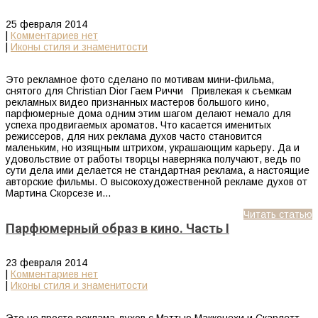
25 февраля 2014
|
Комментариев нет
|
Иконы стиля и знаменитости
Это рекламное фото сделано по мотивам мини-фильма,
снятого для Christian Dior Гаем Риччи Привлекая к съемкам
рекламных видео признанных мастеров большого кино,
парфюмерные дома одним этим шагом делают немало для
успеха продвигаемых ароматов. Что касается именитых
режиссеров, для них реклама духов часто становится
маленьким, но изящным штрихом, украшающим карьеру. Да и
удовольствие от работы творцы наверняка получают, ведь по
сути дела ими делается не стандартная реклама, а настоящие
авторские фильмы. О высокохудожественной рекламе духов от
Мартина Скорсезе и…
Читать статью
Парфюмерный образ в кино. Часть I
23 февраля 2014
|
Комментариев нет
|
Иконы стиля и знаменитости
Это не просто реклама духов с Мэттью Макконехи и Скарлетт