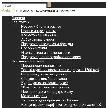
Parfum-Terra
Блог о парфюмерии и косметике
Главная
Все статьи
Новости блога и разное
Ноты и ингредиенты
Косметика и макияж
Азбука парфюмерии
Парфюмерные дома и бренды
Обзоры и топы
Иконы стиля и знаменитости
Парфюмерная география и история
Популярные статьи
Произносим правильно
Топ 10 мужских ароматов не дороже 1500 руб
Названия духов на русском
Она ушла, а шлейф остался
Куда нужно наносить духи?
10 лучших ароматов с розой
Про горячую и холодную кожу
Молочные реки
Любимые духи принцессы Дианы
Концентрация парфюма: от духов до туалетной