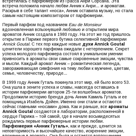
встретилась с парфюмером из Грасса Анри Сорсана. Эта
встреча положила начало любви Анник к Анри… и ароматам.
Раскрыв в себе талант «носа», Анник оставила музыку, но стала
самым настоящим композитором от парфюмерии.
Первый парфюм под названием
Eau de Monsieur
вдохновленная вспыхнувшей любовью и открытием мира
ароматов Анник создала в 1980 году. На этот же год пришлось
открытие в Париже первого бутика селективной парфюмерии
Annick Goutal
. С тех пор каждые новые
духи Annick Goutal
ценители хорошего парфюма ожидали с нетерпением. Секрет
успеха молодого парфюмера состоял в уникальном умении
привносить в ароматы свои самые сокровенные эмоции, чувства
и мысли. Каждый аромат Анник – романтическая легенда,
завораживающая симфония на тему любви к мужчине, цветам,
семье, человечеству, природе…
В 1999 году Анник Гуталь покинула этот мир, ей было всего 53.
Она ушла в зените успеха и славы, навсегда оставшись в
истории парфюмерии автором 25-ти волшебных ароматов.
Продолжили историю бренда дочь Анник Камиль Гуталь и ее
помощница Изабель Дойен. Именно они стали и остаются
сейчас главными «носами» дома. Как и раньше, все
ароматы
Annick Goutal
создаются в лаборатории, расположенной в
сердце Парижа – той самой, где в начале восьмидесятых
рождались первые парфюмерные истории любви.
Парфюмерия «Анник Гуталь»
, как и прежде, ценится за
неповторимость и высочайшее качество, искренние эмоции,
вложенные в ароматы. Она была и остается воплощением