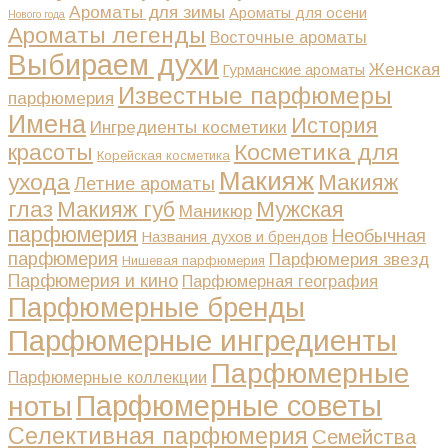
Ароматы для зимы
Ароматы для осени
Нового года
Ароматы легенды
Восточные ароматы
Выбираем духи
Женская
Гурманские ароматы
Известные парфюмеры
парфюмерия
Имена
История
Ингредиенты косметики
Косметика для
красоты
Корейская косметика
Макияж
ухода
Макияж
Летние ароматы
глаз
Макияж губ
Мужская
Маникюр
парфюмерия
Необычная
Названия духов и брендов
парфюмерия
Парфюмерия звезд
Нишевая парфюмерия
Парфюмерия и кино
Парфюмерная география
Парфюмерные бренды
Парфюмерные ингредиенты
Парфюмерные
Парфюмерные коллекции
Парфюмерные советы
ноты
Селективная парфюмерия
Семейства