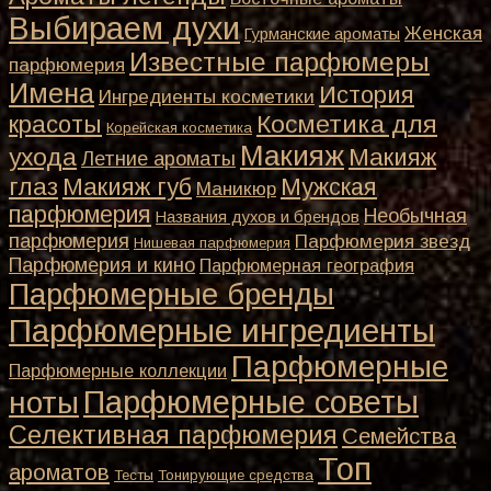
Выбираем духи
Женская
Гурманские ароматы
Известные парфюмеры
парфюмерия
Имена
История
Ингредиенты косметики
Косметика для
красоты
Корейская косметика
Макияж
ухода
Макияж
Летние ароматы
глаз
Макияж губ
Мужская
Маникюр
парфюмерия
Необычная
Названия духов и брендов
парфюмерия
Парфюмерия звезд
Нишевая парфюмерия
Парфюмерия и кино
Парфюмерная география
Парфюмерные бренды
Парфюмерные ингредиенты
Парфюмерные
Парфюмерные коллекции
Парфюмерные советы
ноты
Селективная парфюмерия
Семейства
Топ
ароматов
Тесты
Тонирующие средства