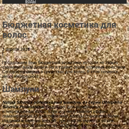
воды
Бюджетная косметика для
волос
1 апреля 2018
|
Комментариев нет
Продолжаем тему бюджетной косметики, которая не только
сэкономит ваши деньги, но и удивит своим отличным качеством.
Сегодня поговорим о средствах для волос. В этом сегменте
много интересного.
Шампуни
Natura Siberica облепиховый шампунь из серии Oblepikha
Siberica Professional.
Подходит для ослабленных
и поврежденных волос. Кстати, у него заявлен эффект
ламинирования. И действительно, волосы становятся более
гладкими и заметно блестят, при этом не теряется объем.
Хороший, густой шампунь на натуральной основе с приятным