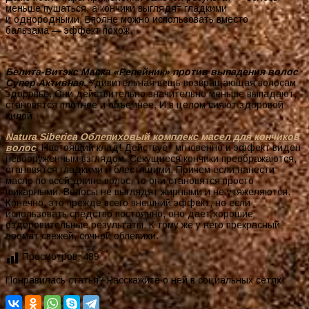
меньше пушаться, а кончики выглядят гладкими
и однородными. Вполне можно использовать вместо
бальзама — эффект похож.
Белита-Витэкс Маска «Репейник» против выпадения волос
Супер Активная.
Удивительная вещь возвращающая волосам
здоровье. Они действительно значительно меньше выпадают,
становятся плотнее и объемнее. И в целом сияют здоровой
силой.
Natura Siberica Облепиховый комплекс масел для кончиков
волос
.
Настоящий клад! Действует мгновенно и эффект виден
невооруженным взглядом. Секущиеся кончики преображаются,
становятся гладкими и блестящими. Причем если нанести
масло по всей длине волос, то они становятся просто
шикарными. Волосы не выглядят жирными и не утяжеляются.
Конечно, это прежде всего внешний эффект, но если
использовать средство постоянно, оно дает хорошие
оздоровительные результаты. К тому же у него прекрасный
аромат свежей, сочной облепихи.
Просмотров:
489
Понравилась статья? Расскажите о ней в социальных сетях!