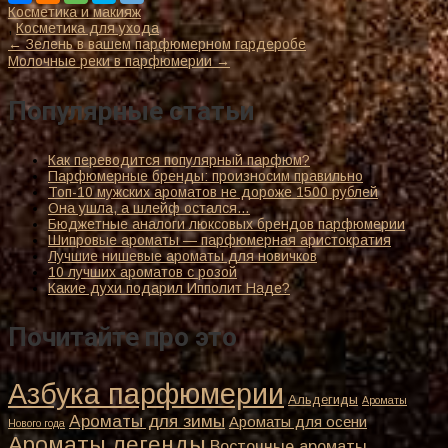
Косметика и макияж
,
Косметика для ухода
К
←
Зелень в вашем парфюмерном гардеробе
Молочные реки в парфюмерии
→
другим
записям
Популярные статьи
Как переводится популярный парфюм?
Парфюмерные бренды: произносим правильно
Топ-10 мужских ароматов не дороже 1500 рублей
Она ушла, а шлейф остался…
Бюджетные аналоги люксовых брендов парфюмерии
Шипровые ароматы — парфюмерная аристократия
Лучшие нишевые ароматы для новичков
10 лучших ароматов с розой
Какие духи подарил Ипполит Наде?
Почитайте про это
Азбука парфюмерии
Альдегиды
Ароматы
Ароматы для зимы
Ароматы для осени
Нового года
Ароматы легенды
Восточные ароматы