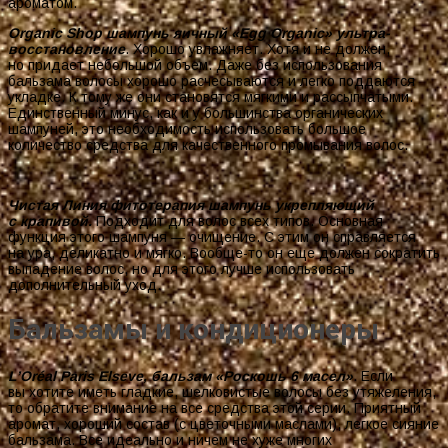
ароматом.
Organic Shop шампунь яичный «Egg Organic» ультра-
восстановление
. Хорошо увлажняет. Хотя и не должен,
но придает небольшой объем. Даже без использования
бальзама волосы хорошо расчесываются и легко поддаются
укладке. К тому же они становятся мягкими и рассыпчатыми.
Единственный минус, как и у большинства органических
шампуней, это необходимость использовать большое
количество средства для качественного промывания волос.
Чистая Линия фитотерапия шампунь укрепляющий
с крапивой.
Подходит для волос всех типов. Основная
функция этого шампуня — очищение. С этим он справляется
на ура, деликатно и мягко. Вообще-то он еще должен сократить
выпадение волос, но для этого лучше использовать
дополнительный уход.
Бальзамы и кондиционеры
L’Oréal Paris Elseve, бальзам «Роскошь 6 масел»
. Если
вы хотите иметь гладкие, шелковистые волосы без утяжеления,
то обратите внимание на все средства этой серии. Приятный
аромат, хороший состав (с цветочными маслами), легкое сияние
бальзама. Все идеально и ничем не хуже многих