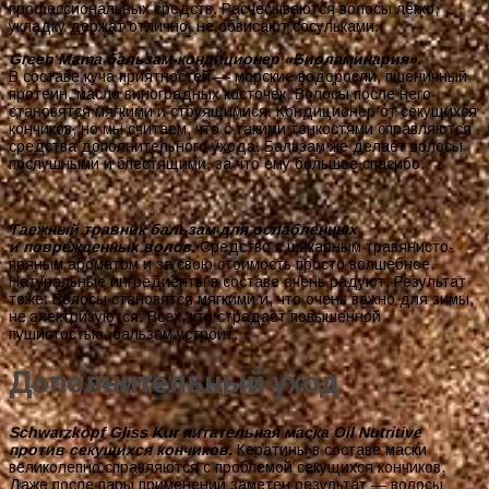
профессиональных средств. Расчесываются волосы легко,
укладку держат отлично, не обвисают сосульками.
Green Mama бальзам-кондиционер «Биоламинария»
.
В составе куча приятностей — морские водоросли, пшеничный
протеин, масло виноградных косточек. Волосы после него
становятся мягкими и струящимися. Кондиционер от секущихся
кончиков, но мы считаем, что с такими тонкостями справляются
средства дополнительного ухода. Бальзам же делает волосы
послушными и блестящими, за что ему большое спасибо.
Таежный травник бальзам для ослабленных
и поврежденных волос.
Средство с шикарным травянисто-
пряным ароматом и за свою стоимость просто волшебное.
Натуральные ингредиенты в составе очень радуют. Результат
тоже. Волосы становятся мягкими и, что очень важно для зимы,
не электризуются. Всех, кто страдает повышенной
пушистостью, бальзам устроит.
Дополнительный уход
Schwarzkopf Gliss Kur питательная маска Oil Nutritive
против секущихся кончиков.
Кератины в составе маски
великолепно справляются с проблемой секущихся кончиков.
Даже после пары применений заметен результат — волосы