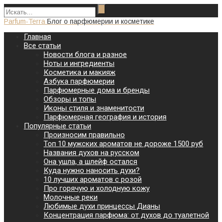
Parfum-Terra
Блог о парфюмерии и косметике
Главная
Все статьи
Новости блога и разное
Ноты и ингредиенты
Косметика и макияж
Азбука парфюмерии
Парфюмерные дома и бренды
Обзоры и топы
Иконы стиля и знаменитости
Парфюмерная география и история
Популярные статьи
Произносим правильно
Топ 10 мужских ароматов не дороже 1500 руб
Названия духов на русском
Она ушла, а шлейф остался
Куда нужно наносить духи?
10 лучших ароматов с розой
Про горячую и холодную кожу
Молочные реки
Любимые духи принцессы Дианы
Концентрация парфюма: от духов до туалетной