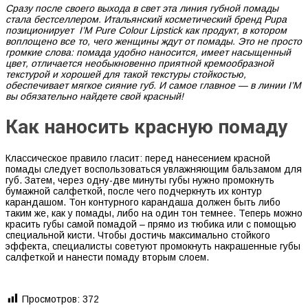
Сразу после своего выхода в свет эта линия губной помады
стала бестселлером. Итальянский косметический бренд Pupa
позиционирует I’M Pure Colour Lipstick как продукт, в котором
воплощено все то, чего женщины ждут от помады. Это не просто
громкие слова: помада удобно наносится, имеет насыщенный
цвет, отличается необыкновенно приятной кремообразной
текстурой и хорошей для такой текстуры стойкостью,
обеспечивает мягкое сияние губ. И самое главное — в линии I’M
вы обязательно найдете свой красный!
Как наносить красную помаду
Классическое правило гласит: перед нанесением красной
помады следует воспользоваться увлажняющим бальзамом для
губ. Затем, через одну-две минуты губы нужно промокнуть
бумажной салфеткой, после чего подчеркнуть их контур
карандашом. Тон контурного карандаша должен быть либо
таким же, как у помады, либо на один тон темнее. Теперь можно
красить губы самой помадой – прямо из тюбика или с помощью
специальной кисти. Чтобы достичь максимально стойкого
эффекта, специалисты советуют промокнуть накрашенные губы
салфеткой и нанести помаду вторым слоем.
Просмотров:
372