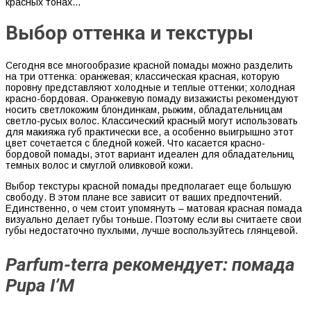
красных тонах…
Выбор оттенка и текстуры
Сегодня все многообразие красной помады можно разделить
на три оттенка: оранжевая; классическая красная, которую
поровну представляют холодные и теплые оттенки; холодная
красно-бордовая. Оранжевую помаду визажисты рекомендуют
носить светлокожим блондинкам, рыжим, обладательницам
светло-русых волос. Классический красный могут использовать
для макияжа губ практически все, а особенно выигрышно этот
цвет сочетается с бледной кожей. Что касается красно-
бордовой помады, этот вариант идеален для обладательниц
темных волос и смуглой оливковой кожи.
Выбор текстуры красной помады предполагает еще большую
свободу. В этом плане все зависит от ваших предпочтений.
Единственно, о чем стоит упомянуть – матовая красная помада
визуально делает губы тоньше. Поэтому если вы считаете свои
губы недостаточно пухлыми, лучше воспользуйтесь глянцевой.
Parfum-terra рекомендует: помада
Pupa I’M