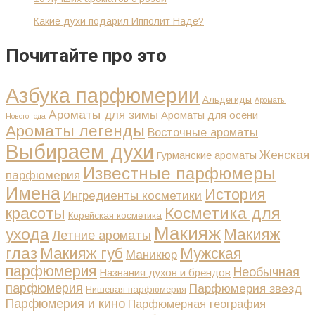
Какие духи подарил Ипполит Наде?
Почитайте про это
Азбука парфюмерии
Альдегиды
Ароматы
Ароматы для зимы
Ароматы для осени
Нового года
Ароматы легенды
Восточные ароматы
Выбираем духи
Женская
Гурманские ароматы
Известные парфюмеры
парфюмерия
Имена
История
Ингредиенты косметики
Косметика для
красоты
Корейская косметика
Макияж
ухода
Макияж
Летние ароматы
глаз
Макияж губ
Мужская
Маникюр
парфюмерия
Необычная
Названия духов и брендов
парфюмерия
Парфюмерия звезд
Нишевая парфюмерия
Парфюмерия и кино
Парфюмерная география