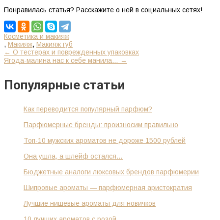
Понравилась статья? Расскажите о ней в социальных сетях!
Косметика и макияж
,
Макияж
,
Макияж губ
К
←
О тестерах и поврежденных упаковках
Ягода-малина нас к себе манила…
→
другим
записям
Популярные статьи
Как переводится популярный парфюм?
Парфюмерные бренды: произносим правильно
Топ-10 мужских ароматов не дороже 1500 рублей
Она ушла, а шлейф остался…
Бюджетные аналоги люксовых брендов парфюмерии
Шипровые ароматы — парфюмерная аристократия
Лучшие нишевые ароматы для новичков
10 лучших ароматов с розой