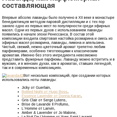
составляющая
Впервые абсолю лаванды было получено в XII веке в монастыре
бенедиктинцев методом паровой дистилляции и с тех пор
заняло одно из первых мест по популярности среди эфирных
масел. Одни из первых духов с использованием лаванды
появились в начале эпохи Ренессанса. В состав этой
композиции входила спиртовая настойка розмарина и смесь из
эфирных масел розмарина, лаванды, лимона и апельсина.
Чистый, свежий, нежно-цветочный аромат трепетно любим
парфюмерами, особенно тяготеющими к классическим
ароматам. Именно без этого ингредиента невозможно
представить фужерные парфюмы. Лаванду можно встретить и в
мужских, и в женских духах, как в ароматах, ставших легендой,
так и в современных композициях.
Вот несколько композиций, при создании которых
использовались ноты лаванды:
Jicky от Guerlain,
Bottled Night от Hugo Boss
,
Essence Lavender от Donna Karan
,
Gris Clair от Serge Lutens,
Brise de Lavande Il Profumo,
L`Homme от Lanvin,
Amber & Lavender от Jo Malone,
La Nuit De L’Homme от Yves Saint Laurent
.