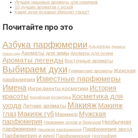
Лучшие нишевые ароматы для новичков
10 лучших ароматов с розой
Какие духи подарил Ипполит Наде?
Почитайте про это
Азбука парфюмерии
Альдегиды
Ароматы
Ароматы для зимы
Ароматы для осени
Нового года
Ароматы легенды
Восточные ароматы
Выбираем духи
Женская
Гурманские ароматы
Известные парфюмеры
парфюмерия
Имена
История
Ингредиенты косметики
Косметика для
красоты
Корейская косметика
Макияж
ухода
Макияж
Летние ароматы
глаз
Макияж губ
Мужская
Маникюр
парфюмерия
Необычная
Названия духов и брендов
парфюмерия
Парфюмерия звезд
Нишевая парфюмерия
Парфюмерия и кино
Парфюмерная география