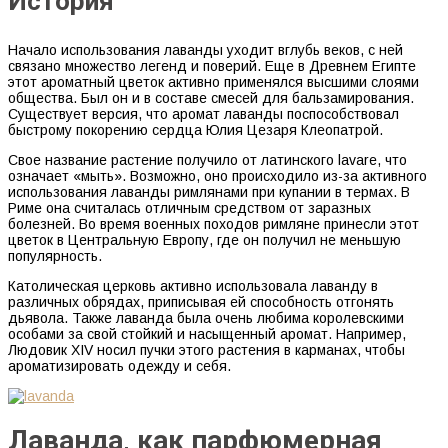
История
Начало использования лаванды уходит вглубь веков, с ней
связано множество легенд и поверий. Еще в Древнем Египте
этот ароматный цветок активно применялся высшими слоями
общества. Был он и в составе смесей для бальзамирования.
Существует версия, что аромат лаванды поспособствовал
быстрому покорению сердца Юлия Цезаря Клеопатрой.
Свое название растение получило от латинского lavare, что
означает «мыть». Возможно, оно происходило из-за активного
использования лаванды римлянами при купании в термах. В
Риме она считалась отличным средством от заразных
болезней. Во время военных походов римляне принесли этот
цветок в Центральную Европу, где он получил не меньшую
популярность.
Католическая церковь активно использовала лаванду в
различных обрядах, приписывая ей способность отгонять
дьявола. Также лаванда была очень любима королевскими
особами за свой стойкий и насыщенный аромат. Например,
Людовик XIV носил пучки этого растения в карманах, чтобы
ароматизировать одежду и себя.
Лаванда, как парфюмерная