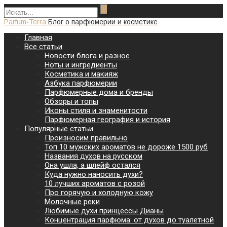
Parfum-Terra
Блог о парфюмерии и косметике
Главная
Все статьи
Новости блога и разное
Ноты и ингредиенты
Косметика и макияж
Азбука парфюмерии
Парфюмерные дома и бренды
Обзоры и топы
Иконы стиля и знаменитости
Парфюмерная география и история
Популярные статьи
Произносим правильно
Топ 10 мужских ароматов не дороже 1500 руб
Названия духов на русском
Она ушла, а шлейф остался
Куда нужно наносить духи?
10 лучших ароматов с розой
Про горячую и холодную кожу
Молочные реки
Любимые духи принцессы Дианы
Концентрация парфюма: от духов до туалетной