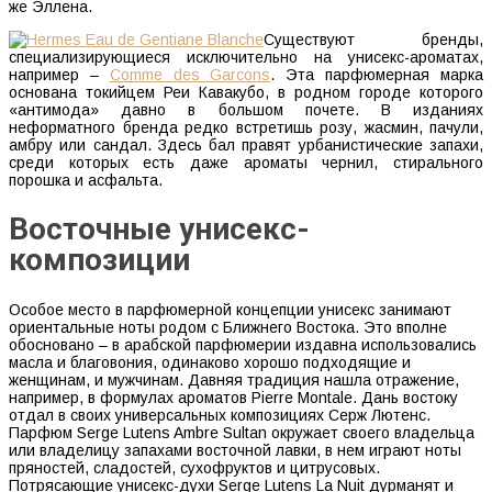
же Эллена.
Существуют бренды,
специализирующиеся исключительно на унисекс-ароматах,
например –
Comme des Garcons
. Эта парфюмерная марка
основана токийцем Реи Кавакубо, в родном городе которого
«антимода» давно в большом почете. В изданиях
неформатного бренда редко встретишь розу, жасмин, пачули,
амбру или сандал. Здесь бал правят урбанистические запахи,
среди которых есть даже ароматы чернил, стирального
порошка и асфальта.
Восточные унисекс-
композиции
Особое место в парфюмерной концепции унисекс занимают
ориентальные ноты родом с Ближнего Востока. Это вполне
обосновано – в арабской парфюмерии издавна использовались
масла и благовония, одинаково хорошо подходящие и
женщинам, и мужчинам. Давняя традиция нашла отражение,
например, в формулах ароматов Pierre Montale. Дань востоку
отдал в своих универсальных композициях Серж Лютенс.
Парфюм Serge Lutens Ambre Sultan окружает своего владельца
или владелицу запахами восточной лавки, в нем играют ноты
пряностей, сладостей, сухофруктов и цитрусовых.
Потрясающие унисекс-духи Serge Lutens La Nuit дурманят и