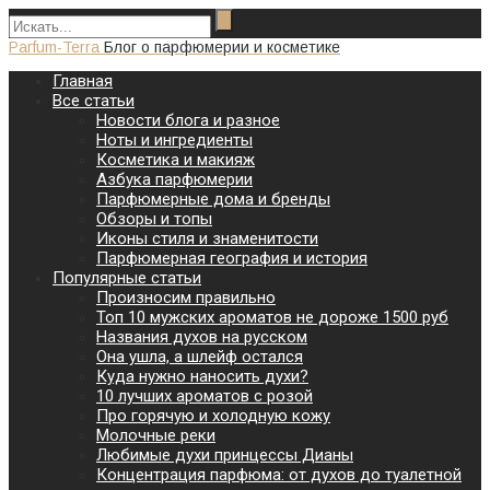
Parfum-Terra
Блог о парфюмерии и косметике
Главная
Все статьи
Новости блога и разное
Ноты и ингредиенты
Косметика и макияж
Азбука парфюмерии
Парфюмерные дома и бренды
Обзоры и топы
Иконы стиля и знаменитости
Парфюмерная география и история
Популярные статьи
Произносим правильно
Топ 10 мужских ароматов не дороже 1500 руб
Названия духов на русском
Она ушла, а шлейф остался
Куда нужно наносить духи?
10 лучших ароматов с розой
Про горячую и холодную кожу
Молочные реки
Любимые духи принцессы Дианы
Концентрация парфюма: от духов до туалетной