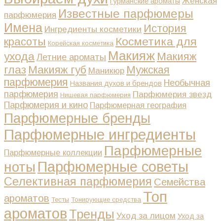
Женская
Гурманские ароматы
Известные парфюмеры
парфюмерия
Имена
История
Ингредиенты косметики
Косметика для
красоты
Корейская косметика
Макияж
ухода
Макияж
Летние ароматы
глаз
Макияж губ
Мужская
Маникюр
парфюмерия
Необычная
Названия духов и брендов
парфюмерия
Парфюмерия звезд
Нишевая парфюмерия
Парфюмерия и кино
Парфюмерная география
Парфюмерные бренды
Парфюмерные ингредиенты
Парфюмерные
Парфюмерные коллекции
Парфюмерные советы
ноты
Селективная парфюмерия
Семейства
Топ
ароматов
Тесты
Тонирующие средства
ароматов
Тренды
Уход за лицом
Уход за