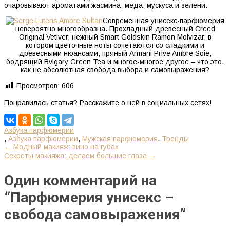
очаровывают ароматами жасмина, меда, мускуса и зелени.
Современная унисекс-парфюмерия
невероятно многообразна. Прохладный древесный Creed
Original Vetiver, нежный Smart Goldskin Ramon Molvizar, в
котором цветочные ноты сочетаются со сладкими и
древесными нюансами, пряный Armani Prive Ambre Soie,
бодрящий Bvlgary Green Tea и многое-многое другое – что это,
как не абсолютная свобода выбора и самовыражения?
Просмотров:
606
Понравилась статья? Расскажите о ней в социальных сетях!
Азбука парфюмерии
,
Азбука парфюмерии
,
Мужская парфюмерия
,
Тренды
К
←
Модный макияж: вино на губах
Секреты макияжа: делаем большие глаза
→
другим
Один комментарий на
записям
“
Парфюмерия унисекс –
свобода самовыражения
”