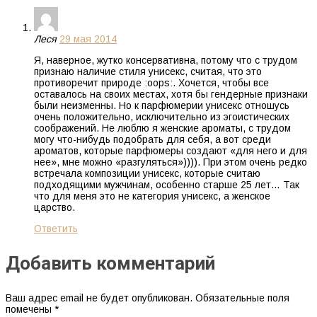
Леся
29 мая 2014
Я, наверное, жутко консервативна, потому что с трудом
признаю наличие стиля унисекс, считая, что это
противоречит природе :oops:. Хочется, чтобы все
оставалось на своих местах, хотя бы гендерные признаки
были неизменны. Но к парфюмерии унисекс отношусь
очень положительно, исключительно из эгоистических
соображений. Не люблю я женские ароматы, с трудом
могу что-нибудь подобрать для себя, а вот среди
ароматов, которые парфюмеры создают «для него и для
нее», мне можно «разгуляться»)))). При этом очень редко
встречала композиции унисекс, которые считаю
подходящими мужчинам, особенно старше 25 лет… Так
что для меня это не категория унисекс, а женское
царство.
Ответить
Добавить комментарий
Ваш адрес email не будет опубликован.
Обязательные поля
помечены
*