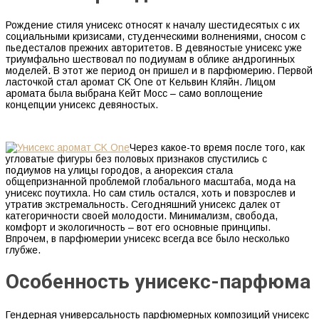
Рождение стиля унисекс относят к началу шестидесятых с их
социальными кризисами, студенческими волнениями, сносом с
пьедесталов прежних авторитетов. В девяностые унисекс уже
триумфально шествовал по подиумам в облике андрогинных
моделей. В этот же период он пришел и в парфюмерию. Первой
ласточкой стал аромат CK One от Кельвин Кляйн. Лицом
аромата была выбрана Кейт Мосс – само воплощение
концепции унисекс девяностых.
Через какое-то время после того, как
угловатые фигуры без половых признаков спустились с
подиумов на улицы городов, а анорексия стала
общепризнанной проблемой глобального масштаба, мода на
унисекс поутихла. Но сам стиль остался, хоть и повзрослев и
утратив экстремальность. Сегодняшний унисекс далек от
категоричности своей молодости. Минимализм, свобода,
комфорт и экологичность – вот его основные принципы.
Впрочем, в парфюмерии унисекс всегда все было несколько
глубже.
Особенность унисекс-парфюма
Гендерная универсальность парфюмерных композиций унисекс