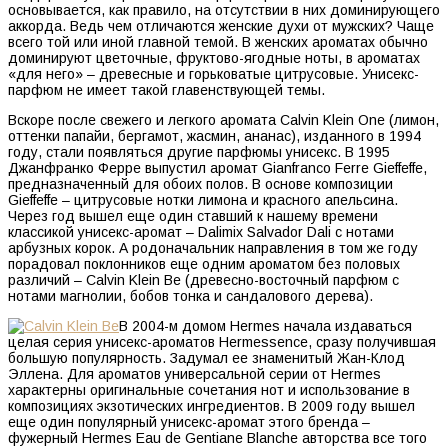
основывается, как правило, на отсутствии в них доминирующего
аккорда. Ведь чем отличаются женские духи от мужских? Чаще
всего той или иной главной темой. В женских ароматах обычно
доминируют цветочные, фруктово-ягодные ноты, в ароматах
«для него» – древесные и горьковатые цитрусовые. Унисекс-
парфюм не имеет такой главенствующей темы.
Вскоре после свежего и легкого аромата Calvin Klein One (лимон,
оттенки папайи, бергамот, жасмин, ананас), изданного в 1994
году, стали появляться другие парфюмы унисекс. В 1995
Джанфранко Ферре выпустил аромат Gianfranco Ferre Gieffeffe,
предназначенный для обоих полов. В основе композиции
Gieffeffe – цитрусовые нотки лимона и красного апельсина.
Через год вышел еще один ставший к нашему времени
классикой унисекс-аромат – Dalimix Salvador Dali с нотами
арбузных корок. А родоначальник направления в том же году
порадовал поклонников еще одним ароматом без половых
различий – Calvin Klein Be (древесно-восточный парфюм с
нотами магнолии, бобов тонка и сандалового дерева).
В 2004-м домом Hermes начала издаваться
целая серия унисекс-ароматов Hermessence, сразу получившая
большую популярность. Задумал ее знаменитый Жан-Клод
Эллена. Для ароматов универсальной серии от Hermes
характерны оригинальные сочетания нот и использование в
композициях экзотических ингредиентов. В 2009 году вышел
еще один популярный унисекс-аромат этого бренда –
фужерный Hermes Eau de Gentiane Blanche авторства все того