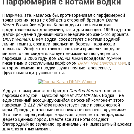
Парфюмерия с нотами водки
Например, эта, казалось бы, противоречивая с парфюмерной
точки зрения нота не обойдена стороной брендом
Donna
Karan
. В линейке «Донна Каран» духи с нотами водки
представлены как для мужчин, так и для женщин. 1999 год стал
датой рождения динамичного и энергичного женского аромата
DKNY Women
. В нем водка соседствует с нотами водяной
лилии, томата, орхидеи, апельсина, березы, нарцисса и
тюльпана. Эффект от такого сочетания пришелся по душе
многим, о чем свидетельствует неизменная популярность
парфюма. В 2006 году дом
Donna Karan
порадовал мужчин
пикантным и сексуальным парфюмом
DKNY Red Delicious Men
, в
котором помимо нот водки звучат пряные, древесные,
фруктовые и цитрусовые ноты.
У другого американского бренда
Carolina Herrera
тоже есть
парфюм с водкой – мужской аромат
212 VIP Men
. Водка – не
единственный ассоциирующийся с Россией компонент этого
парфюма. В
212 VIP Men
присутствует еще и запах черной
икры. Правда, остальные ноты никак не назовешь «русскими».
Это лайм, перец, имбирь, маракуйя, джин, мята, амбра, кожа,
дерево ценных пород. Вместе все эти ноты создают
благородный по звучанию, оригинальный и импозантный аромат
для элегантных мужчин.