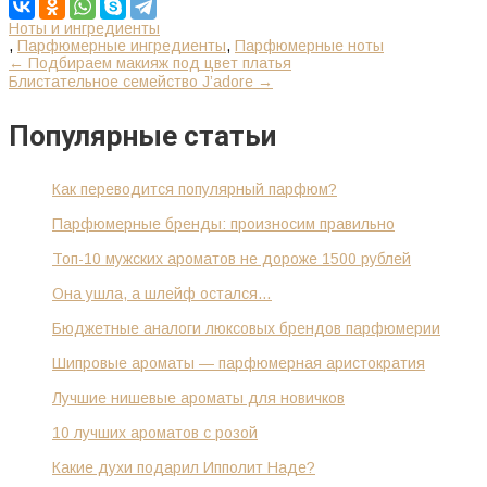
Ноты и ингредиенты
,
Парфюмерные ингредиенты
,
Парфюмерные ноты
К
←
Подбираем макияж под цвет платья
Блистательное семейство J’adore
→
другим
записям
Популярные статьи
Как переводится популярный парфюм?
Парфюмерные бренды: произносим правильно
Топ-10 мужских ароматов не дороже 1500 рублей
Она ушла, а шлейф остался…
Бюджетные аналоги люксовых брендов парфюмерии
Шипровые ароматы — парфюмерная аристократия
Лучшие нишевые ароматы для новичков
10 лучших ароматов с розой
Какие духи подарил Ипполит Наде?