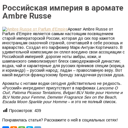
Российская империя в аромате
Ambre Russe
Аромат Ambre Russe от
Parfum d’Empire является самым настоящим посвящением
старой императорской России, которая до сих пор кажется
иностранцам сказочной страной, сочетавшей в себе роскошь и
варварство. Создал его парфюмер Марк-Антуан Кортичиато. В
удивительной композиции он сплел воедино свои ассоциации с
Российской империей: дорогие ноты амбры, кожи, и
шампанского символизируют блеск самодержавной династии;
водка, чай и характерные для русских пряников специи (корица
и кориандр) – русский народ; ладан – православную веру. Вот
какой видится французскому бренду загадочная русская душа.
Ароматы с нотами водки сегодня действительно не редкость.
«Русский» ингредиент присутствует в парфюмах
Lancome O
Oui!, Paloma Picasso Tentations, Bvlgari BLV Notte pour Homme и
BLV Notte pour Femme, Demeter Fragrance Sex on the Beach,
Escada Moon Sparkle pour Homme
– и это не полный список.
Просмотров:
439
Понравилась статья? Расскажите о ней в социальных сетях!