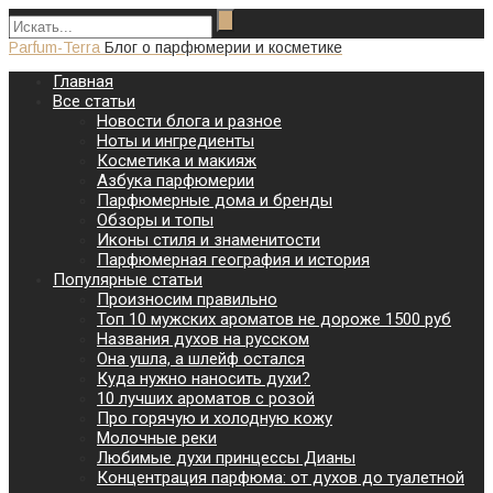
Parfum-Terra
Блог о парфюмерии и косметике
Главная
Все статьи
Новости блога и разное
Ноты и ингредиенты
Косметика и макияж
Азбука парфюмерии
Парфюмерные дома и бренды
Обзоры и топы
Иконы стиля и знаменитости
Парфюмерная география и история
Популярные статьи
Произносим правильно
Топ 10 мужских ароматов не дороже 1500 руб
Названия духов на русском
Она ушла, а шлейф остался
Куда нужно наносить духи?
10 лучших ароматов с розой
Про горячую и холодную кожу
Молочные реки
Любимые духи принцессы Дианы
Концентрация парфюма: от духов до туалетной