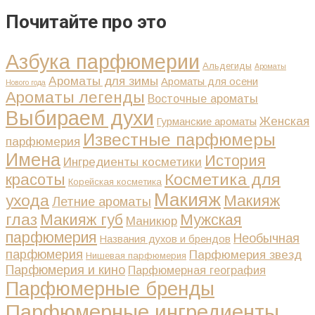
Почитайте про это
Азбука парфюмерии
Альдегиды
Ароматы
Ароматы для зимы
Ароматы для осени
Нового года
Ароматы легенды
Восточные ароматы
Выбираем духи
Женская
Гурманские ароматы
Известные парфюмеры
парфюмерия
Имена
История
Ингредиенты косметики
Косметика для
красоты
Корейская косметика
Макияж
ухода
Макияж
Летние ароматы
глаз
Макияж губ
Мужская
Маникюр
парфюмерия
Необычная
Названия духов и брендов
парфюмерия
Парфюмерия звезд
Нишевая парфюмерия
Парфюмерия и кино
Парфюмерная география
Парфюмерные бренды
Парфюмерные ингредиенты