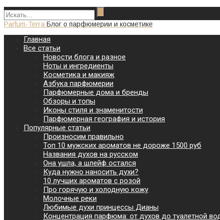
Parfum-Terra
Блог о парфюмерии и косметике
Главная
Все статьи
Новости блога и разное
Ноты и ингредиенты
Косметика и макияж
Азбука парфюмерии
Парфюмерные дома и бренды
Обзоры и топы
Иконы стиля и знаменитости
Парфюмерная география и история
Популярные статьи
Произносим правильно
Топ 10 мужских ароматов не дороже 1500 руб
Названия духов на русском
Она ушла, а шлейф остался
Куда нужно наносить духи?
10 лучших ароматов с розой
Про горячую и холодную кожу
Молочные реки
Любимые духи принцессы Дианы
Концентрация парфюма: от духов до туалетной во