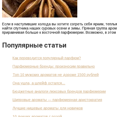
Если в наступившие холода вы хотите согреть себя ярким, теплым
найти спутника наших суровых осени и зимы. Пряная группа аром
приравнивая больше к восточной парфюмерии. Возможно, в этом
Популярные статьи
Как переводится популярный парфюм?
Парфюмерные бренды: произносим правильно
Топ-10 мужских ароматов не дороже 1500 рублей
Она ушла, а шлейф остался…
Бюджетные аналоги люксовых брендов парфюмерии
Шипровые ароматы — парфюмерная аристократия
Лучшие нишевые ароматы для новичков
10 лучших ароматов с розой