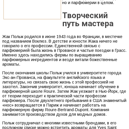
но и парфюмерии в целом.
Творческий
путь мастера
Жак Польж родился в июне 1943 года во Франции, в местечке
под названием Воклюз. В детстве и юности Жака ничего не
говорило о его профессии. Единственной связью с
парфюмерией была жизнь в Провансе и частые поездки в Грасс.
Именно здесь находились фермы по выращиванию
парфюмерных ингредиентов и везде витали божественные
ароматы.
После окончания школы Польж учился в университете города
Экс-ан-Прованса, на факультете английского языка и
литературы, но связать свою жизнь с этой профессией не
захотел. Закончив университет, юноша начинает обучение в
парфюмерной школе Roure. Затем Жак уезжает в Нью-Йорк, где
от теории переходит к практической части профессии
парфюмера. После двухлетнего пребывания в США знаменитый
«нос» возвращается в Париж и начинает работать на
парфюмерную фирму Roure-Bertrand-Dupont. Компания
занимается производством духов для модных домов.
Польж сотрудничал с многими известными брендами, в его
послужном списке можно встретить ароматы для Yves Saint