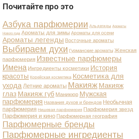
Почитайте про это
Азбука парфюмерии
Альдегиды
Ароматы
Ароматы для зимы
Ароматы для осени
Нового года
Ароматы легенды
Восточные ароматы
Выбираем духи
Женская
Гурманские ароматы
Известные парфюмеры
парфюмерия
Имена
История
Ингредиенты косметики
Косметика для
красоты
Корейская косметика
Макияж
ухода
Макияж
Летние ароматы
глаз
Макияж губ
Мужская
Маникюр
парфюмерия
Необычная
Названия духов и брендов
парфюмерия
Парфюмерия звезд
Нишевая парфюмерия
Парфюмерия и кино
Парфюмерная география
Парфюмерные бренды
Парфюмерные ингредиенты