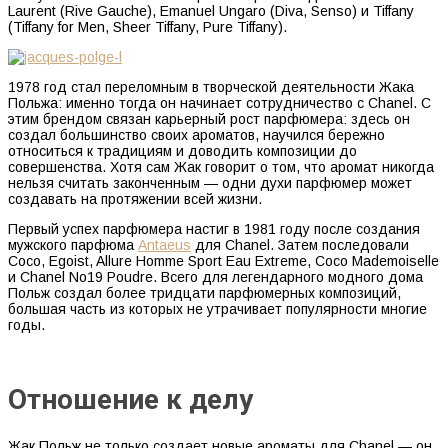
Laurent (Rive Gauche), Emanuel Ungaro (Diva, Senso) и Tiffany
(Tiffany for Men, Sheer Tiffany, Pure Tiffany).
1978 год стал переломным в творческой деятельности Жака
Польжа: именно тогда он начинает сотрудничество с Chanel. С
этим брендом связан карьерный рост парфюмера: здесь он
создал большинство своих ароматов, научился бережно
относиться к традициям и доводить композиции до
совершенства. Хотя сам Жак говорит о том, что аромат никогда
нельзя считать законченным — одни духи парфюмер может
создавать на протяжении всей жизни.
Первый успех парфюмера настиг в 1981 году после создания
мужского парфюма
Antaeus
для Chanel. Затем последовали
Coco, Egoist, Allure Homme Sport Eau Extreme, Coco Mademoiselle
и Chanel No19 Poudre. Всего для легендарного модного дома
Польж создал более тридцати парфюмерных композиций,
большая часть из которых не утрачивает популярности многие
годы.
Отношение к делу
Жак Польж не только создает новые ароматы для Chanel — он