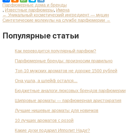
Парфюмерные дома и бренды
,
Известные парфюмеры
,
Имена
К
←
Уникальный косметический ингредиент — муцин
Синтетические молекулы на службе парфюмерии
→
другим
записям
Популярные статьи
Как переводится популярный парфюм?
Парфюмерные бренды: произносим правильно
Топ-10 мужских ароматов не дороже 1500 рублей
Она ушла, а шлейф остался…
Бюджетные аналоги люксовых брендов парфюмерии
Шипровые ароматы — парфюмерная аристократия
Лучшие нишевые ароматы для новичков
10 лучших ароматов с розой
Какие духи подарил Ипполит Наде?