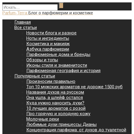
Parfum-Terra
Блог о парфюмерии и косметике
Главная
Все статьи
Новости блога и разное
Ноты и ингредиенты
Косметика и макияж
Азбука парфюмерии
Парфюмерные дома и бренды
Обзоры и топы
Иконы стиля и знаменитости
Парфюмерная география и история
Популярные статьи
Произносим правильно
Топ 10 мужских ароматов не дороже 1500 руб
Названия духов на русском
Она ушла, а шлейф остался
Куда нужно наносить духи?
10 лучших ароматов с розой
Про горячую и холодную кожу
Молочные реки
Любимые духи принцессы Дианы
Концентрация парфюма: от духов до туалетной