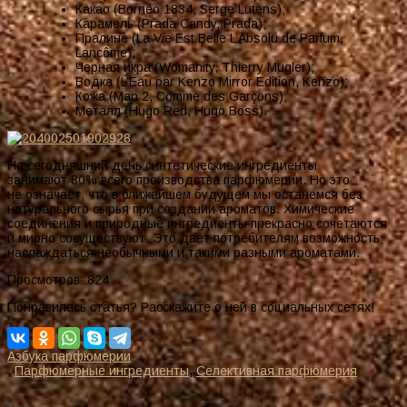
Какао (Bornéo 1834, Serge Lutens);
Карамель (Prada Candy, Prada);
Пралине (La Vie Est Belle L’Absolu de Parfum,
Lancôme);
Черная икра (Womanity, Thierry Mugler);
Водка (L’Eau par Kenzo Mirror Edition, Kenzo);
Кожа (Man 2, Comme des Garçons);
Металл (Hugo Red, Hugo Boss).
На сегодняшний день синтетические ингредиенты
занимают 80% всего производства парфюмерии. Но это
не означает, что в ближайшем будущем мы останемся без
натурального сырья при создании ароматов. Химические
соединения и природные ингредиенты прекрасно сочетаются
и мирно сосуществуют. Это дает потребителям возможность
наслаждаться необычными и такими разными ароматами.
Просмотров:
824
Понравилась статья? Расскажите о ней в социальных сетях!
Азбука парфюмерии
,
Парфюмерные ингредиенты
,
Селективная парфюмерия