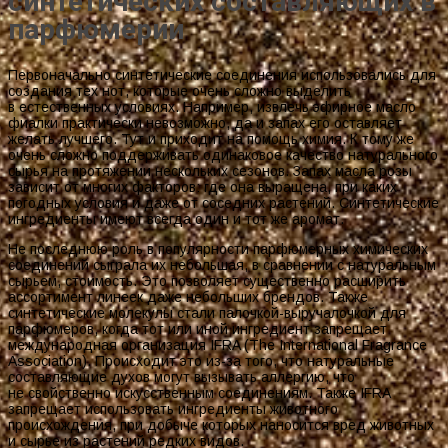
синтетических составляющих в
парфюмерии
Первоначально синтетические соединения использовались для
создания тех нот, которые очень сложно выделить
в естественных условиях. Например, извлечь эфирное масло
фиалки практически невозможно, да и запах его оставляет
желать лучшего. Тут и приходит на помощь химия. К тому же
очень сложно поддерживать одинаковое качество натурального
сырья на протяжении нескольких сезонов. Запах масла розы
зависит от многих факторов: где она выращена, при каких
погодных условия и даже от соседних растений. Синтетические
ингредиенты имеют всегда один и тот же аромат.
Не последнюю роль в популярности парфюмерных химических
соединений сыграла их небольшая, в сравнении с натуральным
сырьем, стоимость. Это позволяет существенно расширить
ассортимент линеек даже небольших брендов. Также
синтетические молекулы стали палочкой-выручалочкой для
парфюмеров, когда тот или иной ингредиент запрещает
международная организация IFRA (The International Fragrance
Association). Происходит это из-за того, что натуральные
составляющие духов могут вызывать аллергию, что
не свойственно искусственным соединениям. Также IFRA
запрещает использовать ингредиенты животного
происхождения, при добыче которых наносится вред животных
и сырье из растений редких видов.