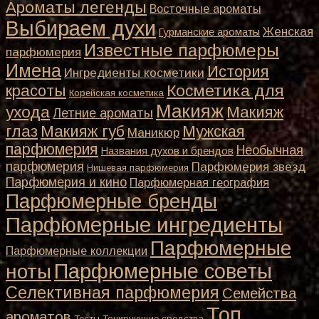
Ароматы легенды
Восточные ароматы
Выбираем духи
Женская
Гурманские ароматы
Известные парфюмеры
парфюмерия
Имена
История
Ингредиенты косметики
Косметика для
красоты
Корейская косметика
Макияж
ухода
Макияж
Летние ароматы
глаз
Макияж губ
Мужская
Маникюр
парфюмерия
Необычная
Названия духов и брендов
парфюмерия
Парфюмерия звезд
Нишевая парфюмерия
Парфюмерия и кино
Парфюмерная география
Парфюмерные бренды
Парфюмерные ингредиенты
Парфюмерные
Парфюмерные коллекции
Парфюмерные советы
ноты
Селективная парфюмерия
Семейства
Топ
ароматов
Тесты
Тонирующие средства