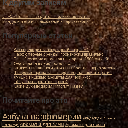
К другим записям
←
Жак Польж — создатель великих ароматов
Миндаль и его использование в парфюмерии
→
Популярные статьи
Как переводится популярный парфюм?
Парфюмерные бренды: произносим правильно
Топ-10 мужских ароматов не дороже 1500 рублей
Она ушла, а шлейф остался…
Бюджетные аналоги люксовых брендов парфюмерии
Шипровые ароматы — парфюмерная аристократия
Лучшие нишевые ароматы для новичков
10 лучших ароматов с розой
Какие духи подарил Ипполит Наде?
Почитайте про это
Азбука парфюмерии
Альдегиды
Ароматы
Ароматы для зимы
Ароматы для осени
Нового года