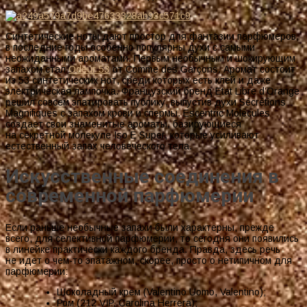
Синтетические ноты дают простор для фантазии парфюмеров,
в последние годы особенно популярны духи с самыми
неожиданными ароматами. Первым необычным и шокирующим
запахом стал
Odeur 53
от Comme des Garçons. Аромат состоит
из 53 синтетических нот, среди которых есть клей и даже
электрическая лампочка. Французский бренд Etat Libre d’Orange
решил совсем эпатировать публику, выпустив духи Sécrétions
Magnifiques с запахом крови и спермы. Escentric Molecules
создает свои знаменитые ароматы, базирующиеся
на секретной молекуле Iso E Super, которые усиливают
естественный запах человеческого тела.
Искусственные соединения в
современной парфюмерии
Если раньше необычные запахи были характерны, прежде
всего, для селективной парфюмерии, то сегодня они появились
в линейке практически каждого бренда. Правда, здесь речь
не идет о чем-то эпатажном, скорее, просто о нетипичном для
парфюмерии:
Шоколадный крем (Valentino Uomo, Valentino);
Ром (212 VIP, Carolina Herrera);