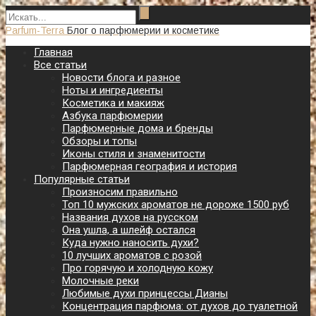
Parfum-Terra
Блог о парфюмерии и косметике
Главная
Все статьи
Новости блога и разное
Ноты и ингредиенты
Косметика и макияж
Азбука парфюмерии
Парфюмерные дома и бренды
Обзоры и топы
Иконы стиля и знаменитости
Парфюмерная география и история
Популярные статьи
Произносим правильно
Топ 10 мужских ароматов не дороже 1500 руб
Названия духов на русском
Она ушла, а шлейф остался
Куда нужно наносить духи?
10 лучших ароматов с розой
Про горячую и холодную кожу
Молочные реки
Любимые духи принцессы Дианы
Концентрация парфюма: от духов до туалетной