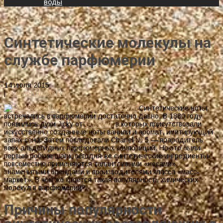
воды
Синтетические молекулы на
службе парфюмерии
14 июля 2015
|
Комментариев нет
Синтетические ноты
встречались в парфюмерии достаточно давно. В 1880 году
появились духи Jicky от
Guerlain,
в которых присутствовали
искусственно созданные ноты ванили и аромат, имитирующий
запах сена. Затем последовали Chanel № 5 — прародитель
всех альдегидных парфюмерных композиций. Но это были
первые робкие шаги, сегодня же синтетические ингредиенты
повсеместно применяются талантливыми «носами»,
знаменитыми брендами и производителями класса «масс-
маркет». В чем же кроется такая популярность химических
молекул в парфюмерии?
Причины популярности