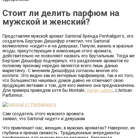
Стоит ли делить парфюм на
мужской и женский?
Представляя мужской аромат Sartorial бренда Penhaligon’s, его
создатель Бертран Дюшофур отметил, что Sartorial
великолепно «сидит» и на девушках. Пачули, ваниль и красные
ягоды, присутствующие в композиции этого аромата,
действительно не позволяют назвать его брутальным. Тогда же
Бертран Дюшофур подчеркнул, что разделение ароматов по
половому признаку нередко является всего лишь данью
маркетингу. С мнением Дюшофура согласны многие его
коллеги. Это видно как из интервью парфюмеров, так и из того,
что большинство нишевых домов давно не отмечают свою
продукцию метками о том, для кого именно она предназначена.
Для примера приведем хотя бы Montale,
Serge Lutens
, L’Artisan
Parfumeur.
Сам создатель этого мужского аромата
заявил, что Sartorial «идет» и девушкам
Что привлекает нас, женщин, в мужских ароматах? Наверное, их
глубина и пряная свежесть. Традиционные ингредиенты
парфюмерии для мужчин вроде ветивера, бергамота,