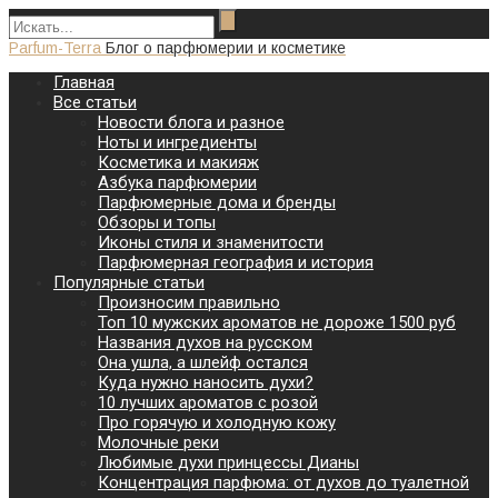
Parfum-Terra
Блог о парфюмерии и косметике
Главная
Все статьи
Новости блога и разное
Ноты и ингредиенты
Косметика и макияж
Азбука парфюмерии
Парфюмерные дома и бренды
Обзоры и топы
Иконы стиля и знаменитости
Парфюмерная география и история
Популярные статьи
Произносим правильно
Топ 10 мужских ароматов не дороже 1500 руб
Названия духов на русском
Она ушла, а шлейф остался
Куда нужно наносить духи?
10 лучших ароматов с розой
Про горячую и холодную кожу
Молочные реки
Любимые духи принцессы Дианы
Концентрация парфюма: от духов до туалетной