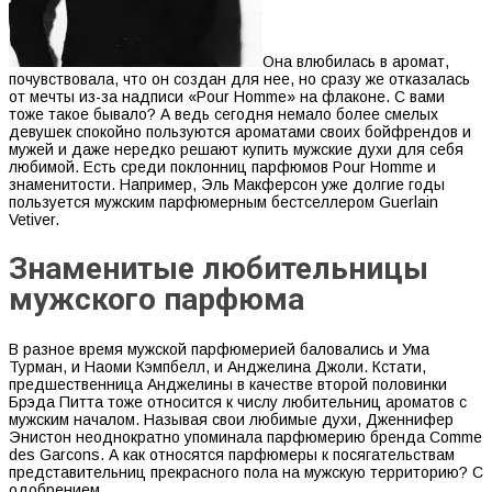
Она влюбилась в аромат,
почувствовала, что он создан для нее, но сразу же отказалась
от мечты из-за надписи «Pour Homme» на флаконе. С вами
тоже такое бывало? А ведь сегодня немало более смелых
девушек спокойно пользуются ароматами своих бойфрендов и
мужей и даже нередко решают купить мужские духи для себя
любимой. Есть среди поклонниц парфюмов Pour Homme и
знаменитости. Например, Эль Макферсон уже долгие годы
пользуется мужским парфюмерным бестселлером Guerlain
Vetiver.
Знаменитые любительницы
мужского парфюма
В разное время мужской парфюмерией баловались и Ума
Турман, и Наоми Кэмпбелл, и Анджелина Джоли. Кстати,
предшественница Анджелины в качестве второй половинки
Брэда Питта тоже относится к числу любительниц ароматов с
мужским началом. Называя свои любимые духи, Дженнифер
Энистон неоднократно упоминала парфюмерию бренда Comme
des Garcons. А как относятся парфюмеры к посягательствам
представительниц прекрасного пола на мужскую территорию? С
одобрением.