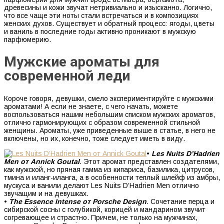
древесины и кожи звучат нетривиально и изысканно. Логично,
что все чаще эти ноты стали встречаться и в композициях
женских духов. Существует и обратный процесс: ягоды, цветы
и ваниль в последние годы активно проникают в мужскую
парфюмерию.
Мужские ароматы для
современной леди
Короче говоря, девушки, смело экспериментируйте с мужскими
ароматами! А если не знаете, с чего начать, можете
воспользоваться нашим небольшим списком мужских ароматов,
отлично гармонирующих с образом современной стильной
женщины. Ароматы, уже приведенные выше в статье, в него не
включены, но их, конечно, тоже следует иметь в виду.
•
Les Nuits D’Hadrien
Men от Annick Goutal
. Этот аромат представлен создателями,
как мужской, но пряная гамма из кипариса, базилика, цитрусов,
тмина и иланг-иланга, а в особенности теплый шлейф из амбры,
мускуса и ванили делают Les Nuits D’Hadrien Men отлично
звучащим и на девушках.
•
The Essence Intense от Porsche Design
. Сочетание перца и
сибирской сосны с голубикой, корицей и мандарином звучит
согревающее и страстно. Причем, не только на мужчинах,