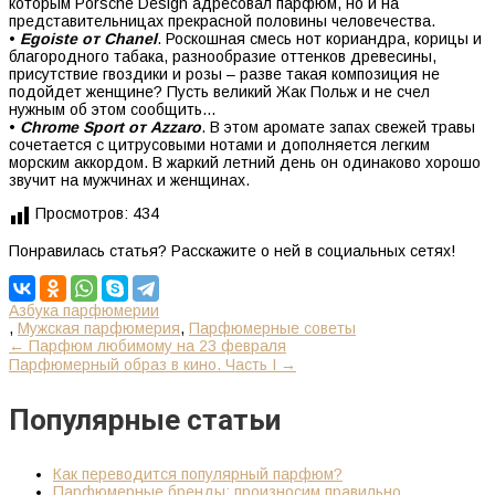
которым Porsche Design адресовал парфюм, но и на
представительницах прекрасной половины человечества.
•
Egoiste от Chanel
. Роскошная смесь нот кориандра, корицы и
благородного табака, разнообразие оттенков древесины,
присутствие гвоздики и розы – разве такая композиция не
подойдет женщине? Пусть великий Жак Польж и не счел
нужным об этом сообщить…
•
Chrome Sport от Azzaro
. В этом аромате запах свежей травы
сочетается с цитрусовыми нотами и дополняется легким
морским аккордом. В жаркий летний день он одинаково хорошо
звучит на мужчинах и женщинах.
Просмотров:
434
Понравилась статья? Расскажите о ней в социальных сетях!
Азбука парфюмерии
,
Мужская парфюмерия
,
Парфюмерные советы
К
←
Парфюм любимому на 23 февраля
Парфюмерный образ в кино. Часть I
→
другим
записям
Популярные статьи
Как переводится популярный парфюм?
Парфюмерные бренды: произносим правильно