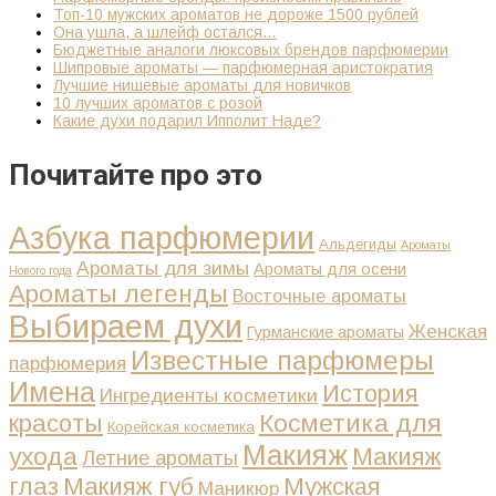
Топ-10 мужских ароматов не дороже 1500 рублей
Она ушла, а шлейф остался…
Бюджетные аналоги люксовых брендов парфюмерии
Шипровые ароматы — парфюмерная аристократия
Лучшие нишевые ароматы для новичков
10 лучших ароматов с розой
Какие духи подарил Ипполит Наде?
Почитайте про это
Азбука парфюмерии
Альдегиды
Ароматы
Ароматы для зимы
Ароматы для осени
Нового года
Ароматы легенды
Восточные ароматы
Выбираем духи
Женская
Гурманские ароматы
Известные парфюмеры
парфюмерия
Имена
История
Ингредиенты косметики
Косметика для
красоты
Корейская косметика
Макияж
ухода
Макияж
Летние ароматы
глаз
Макияж губ
Мужская
Маникюр