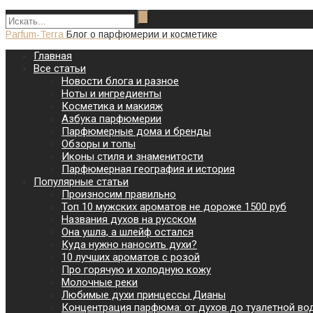
Parfum-Terra
Блог о парфюмерии и косметике
Главная
Все статьи
Новости блога и разное
Ноты и ингредиенты
Косметика и макияж
Азбука парфюмерии
Парфюмерные дома и бренды
Обзоры и топы
Иконы стиля и знаменитости
Парфюмерная география и история
Популярные статьи
Произносим правильно
Топ 10 мужских ароматов не дороже 1500 руб
Названия духов на русском
Она ушла, а шлейф остался
Куда нужно наносить духи?
10 лучших ароматов с розой
Про горячую и холодную кожу
Молочные реки
Любимые духи принцессы Дианы
Концентрация парфюма: от духов до туалетной во