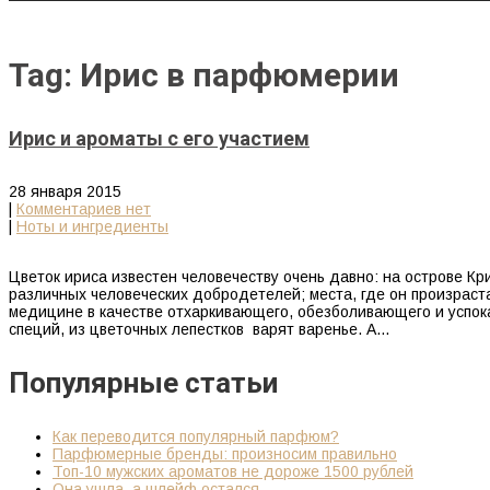
Tag: Ирис в парфюмерии
Ирис и ароматы с его участием
28 января 2015
|
Комментариев нет
|
Ноты и ингредиенты
Цветок ириса известен человечеству очень давно: на острове Кр
различных человеческих добродетелей; места, где он произраста
медицине в качестве отхаркивающего, обезболивающего и успока
специй, из цветочных лепестков варят варенье. А…
Популярные статьи
Как переводится популярный парфюм?
Парфюмерные бренды: произносим правильно
Топ-10 мужских ароматов не дороже 1500 рублей
Она ушла, а шлейф остался…