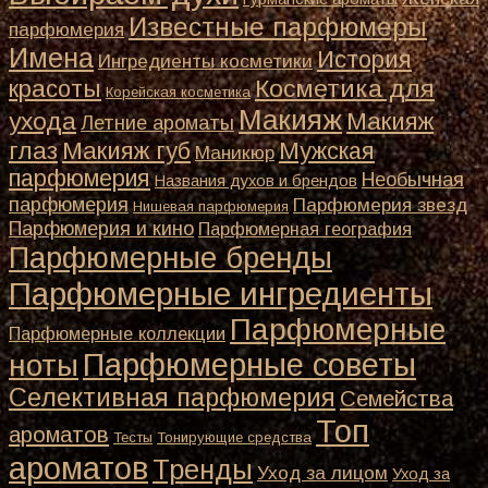
Известные парфюмеры
парфюмерия
Имена
История
Ингредиенты косметики
Косметика для
красоты
Корейская косметика
Макияж
ухода
Макияж
Летние ароматы
глаз
Макияж губ
Мужская
Маникюр
парфюмерия
Необычная
Названия духов и брендов
парфюмерия
Парфюмерия звезд
Нишевая парфюмерия
Парфюмерия и кино
Парфюмерная география
Парфюмерные бренды
Парфюмерные ингредиенты
Парфюмерные
Парфюмерные коллекции
Парфюмерные советы
ноты
Селективная парфюмерия
Семейства
Топ
ароматов
Тесты
Тонирующие средства
ароматов
Тренды
Уход за лицом
Уход за