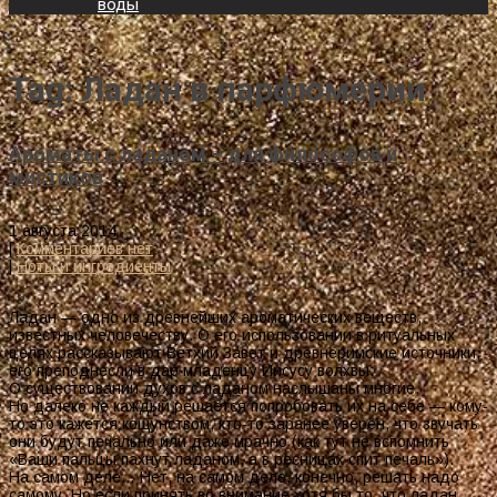
воды
Tag: Ладан в парфюмерии
Ароматы с ладаном – для философов и
мистиков
1 августа 2014
|
Комментариев нет
|
Ноты и ингредиенты
Ладан — одно из древнейших ароматических веществ,
известных человечеству. О его использовании в ритуальных
целях рассказывают Ветхий Завет и древнеримские источники,
его преподнесли в дар младенцу Иисусу волхвы.
О существовании духов с ладаном наслышаны многие.
Но далеко не каждый решается попробовать их на себе — кому-
то это кажется кощунством, кто-то заранее уверен, что звучать
они будут печально или даже мрачно (как тут не вспомнить
«Ваши пальцы пахнут ладаном, а в ресницах спит печаль»).
На самом деле… Нет, на самом деле, конечно, решать надо
самому. Но если принять во внимание хотя бы то, что ладан