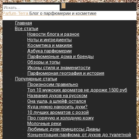
Parfum-Terra
Блог о парфюмерии и косметике
Главная
Все статьи
Новости блога и разное
Ноты и ингредиенты
Косметика и макияж
Азбука парфюмерии
Парфюмерные дома и бренды
Обзоры и топы
Иконы стиля и знаменитости
Парфюмерная география и история
Популярные статьи
Произносим правильно
Топ 10 мужских ароматов не дороже 1500 руб
Названия духов на русском
Она ушла, а шлейф остался
Куда нужно наносить духи?
10 лучших ароматов с розой
Про горячую и холодную кожу
Молочные реки
Любимые духи принцессы Дианы
Концентрация парфюма: от духов до туалетной