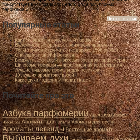
присутствует в композициях целого ряда популярных
парфюмов…
Читать статью
Популярные статьи
Как переводится популярный парфюм?
Парфюмерные бренды: произносим правильно
Топ-10 мужских ароматов не дороже 1500 рублей
Она ушла, а шлейф остался…
Бюджетные аналоги люксовых брендов парфюмерии
Шипровые ароматы — парфюмерная аристократия
Лучшие нишевые ароматы для новичков
10 лучших ароматов с розой
Какие духи подарил Ипполит Наде?
Почитайте про это
Азбука парфюмерии
Альдегиды
Ароматы
Ароматы для зимы
Ароматы для осени
Нового года
Ароматы легенды
Восточные ароматы
Выбираем духи
Женская
Гурманские ароматы