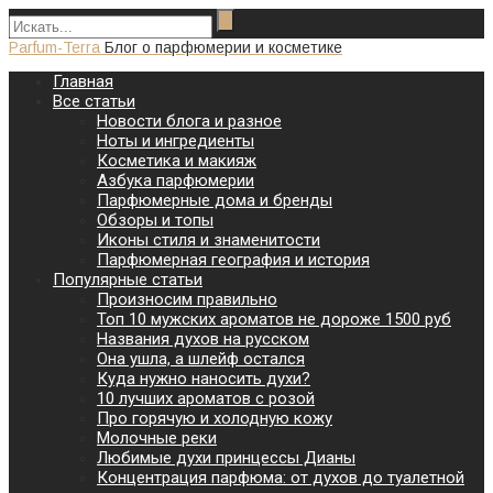
Parfum-Terra
Блог о парфюмерии и косметике
Главная
Все статьи
Новости блога и разное
Ноты и ингредиенты
Косметика и макияж
Азбука парфюмерии
Парфюмерные дома и бренды
Обзоры и топы
Иконы стиля и знаменитости
Парфюмерная география и история
Популярные статьи
Произносим правильно
Топ 10 мужских ароматов не дороже 1500 руб
Названия духов на русском
Она ушла, а шлейф остался
Куда нужно наносить духи?
10 лучших ароматов с розой
Про горячую и холодную кожу
Молочные реки
Любимые духи принцессы Дианы
Концентрация парфюма: от духов до туалетной