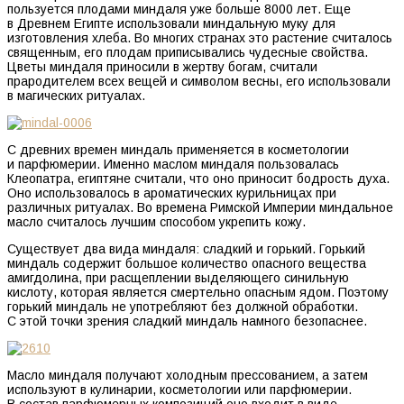
пользуется плодами миндаля уже больше 8000 лет. Еще
в Древнем Египте использовали миндальную муку для
изготовления хлеба. Во многих странах это растение считалось
священным, его плодам приписывались чудесные свойства.
Цветы миндаля приносили в жертву богам, считали
прародителем всех вещей и символом весны, его использовали
в магических ритуалах.
С древних времен миндаль применяется в косметологии
и парфюмерии. Именно маслом миндаля пользовалась
Клеопатра, египтяне считали, что оно приносит бодрость духа.
Оно использовалось в ароматических курильницах при
различных ритуалах. Во времена Римской Империи миндальное
масло считалось лучшим способом укрепить кожу.
Существует два вида миндаля: сладкий и горький. Горький
миндаль содержит большое количество опасного вещества
амигдолина, при расщеплении выделяющего синильную
кислоту, которая является смертельно опасным ядом. Поэтому
горький миндаль не употребляют без должной обработки.
С этой точки зрения сладкий миндаль намного безопаснее.
Масло миндаля получают холодным прессованием, а затем
используют в кулинарии, косметологии или парфюмерии.
В состав парфюмерных композиций оно входит в виде