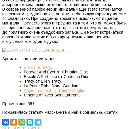
эфирного масла, освобожденного от синильной кислоты.
В современной парфюмерии миндаль чаще всего встречается
в верхних и средних нотах, он дает небольшую горчинку вместе
со сладостью. При создании ароматов используют и цветки
миндаля. Прелесть этого ингредиента в том, что он может быть
совершенно разнообразен: от горьковатого негурманского,
до приятного очень съедобного запаха. Он может встречаться
в разных композициях и быть прекрасным дополнением
и вкусовым аккордом в духах.
Ароматы с нотами миндаля:
Brit от Burberry
,
Forever And Ever от Christian Dior,
Escale A Portofino от Christian Dior,
Tracy от Ellen Tracy,
La Petite Robe Noire Guerlain,
Angel Innocent от Thierry Mugler
,
Cinema от Yves Saint Laurent.
Просмотров:
557
Понравилась статья? Расскажите о ней в социальных сетях!
Ноты и ингредиенты