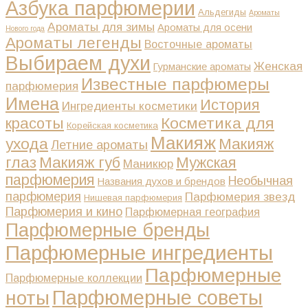
Азбука парфюмерии
Альдегиды
Ароматы
Ароматы для зимы
Ароматы для осени
Нового года
Ароматы легенды
Восточные ароматы
Выбираем духи
Женская
Гурманские ароматы
Известные парфюмеры
парфюмерия
Имена
История
Ингредиенты косметики
Косметика для
красоты
Корейская косметика
Макияж
ухода
Макияж
Летние ароматы
глаз
Макияж губ
Мужская
Маникюр
парфюмерия
Необычная
Названия духов и брендов
парфюмерия
Парфюмерия звезд
Нишевая парфюмерия
Парфюмерия и кино
Парфюмерная география
Парфюмерные бренды
Парфюмерные ингредиенты
Парфюмерные
Парфюмерные коллекции
Парфюмерные советы
ноты